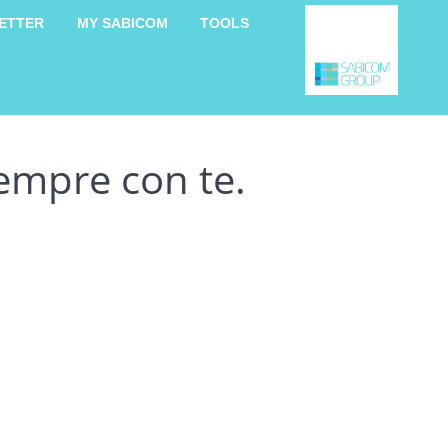
ETTER
MY SABICOM
TOOLS
empre con te.