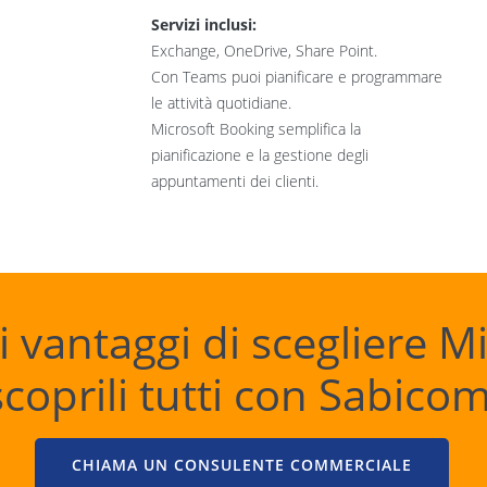
Servizi inclusi:
Exchange, OneDrive, Share Point.
Con Teams puoi pianificare e programmare
le attività quotidiane.
Microsoft Booking semplifica la
pianificazione e la gestione degli
appuntamenti dei clienti.
 vantaggi di scegliere M
scoprili tutti con Sabicom
CHIAMA UN CONSULENTE COMMERCIALE