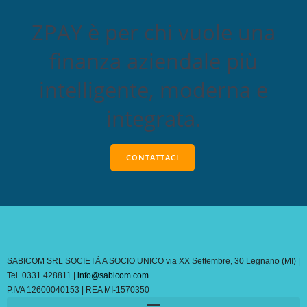
ZPAY è per chi vuole una
finanza aziendale più
intelligente, moderna e
integrata.
CONTATTACI
SABICOM SRL SOCIETÀ A SOCIO UNICO via XX Settembre, 30 Legnano (MI) |
Tel. 0331.428811 |
info@sabicom.com
P.IVA 12600040153 | REA MI-1570350