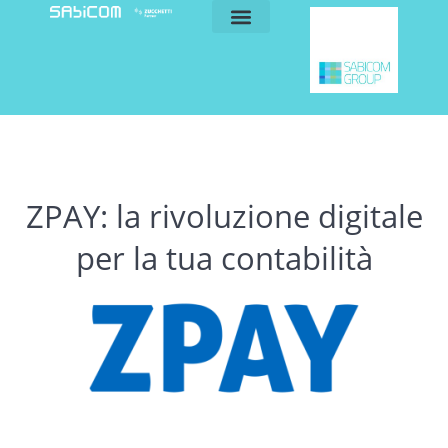
blog e news
my sabicom
ZPAY: la rivoluzione digitale
per la tua contabilità