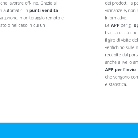
che lavorare off-line. Grazie al
dei prodotti, la p
ori automatici in
punti vendita
vicinanze e, non 
artphone, monitoraggio remoto e
informative.
sto o nel caso in cui un
Le
APP
per gli
op
traccia di ciò ch
il giro di visite 
verifichino sull
recepite dal port
anche a livello a
APP per l’invio 
che vengono cont
e statistica.