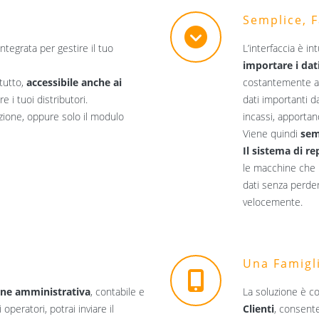
Semplice, Fa
tegrata per gestire il tuo
L’interfaccia è int
importare i dati
tutto,
accessibile anche ai
costantemente al 
re i tuoi distributori.
dati importanti dai
uzione, oppure solo il modulo
incassi, apportan
Viene quindi
sem
Il sistema di re
le macchine che h
dati senza perde
velocemente.
Una Famigl
ione amministrativa
, contabile e
La soluzione è co
i operatori, potrai inviare il
Clienti
, consente