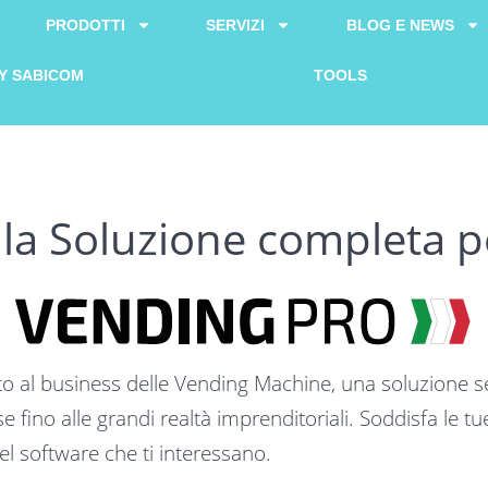
PRODOTTI
SERVIZI
BLOG E NEWS
Y SABICOM
TOOLS
la Soluzione completa pe
ato al business delle Vending Machine, una soluzione 
e fino alle grandi realtà imprenditoriali. Soddisfa le tu
del software che ti interessano.