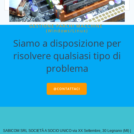
GESTIONE PARCHI MACCHINE
(Windows/Linux)
Siamo a disposizione per
Scopri di più>>
risolvere qualsiasi tipo di
problema
@CONTATTACI
SABICOM SRL SOCIETÀ A SOCIO UNICO via XX Settembre, 30 Legnano (MI) |