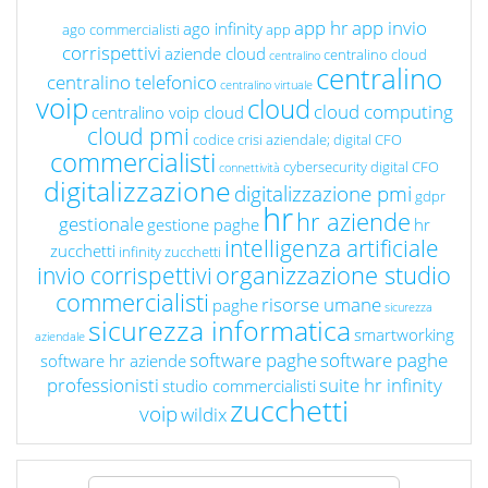
app hr
app invio
ago infinity
ago commercialisti
app
corrispettivi
aziende cloud
centralino cloud
centralino
centralino
centralino telefonico
centralino virtuale
voip
cloud
cloud computing
centralino voip cloud
cloud pmi
codice crisi aziendale; digital CFO
commercialisti
cybersecurity
digital CFO
connettività
digitalizzazione
digitalizzazione pmi
gdpr
hr
hr aziende
gestionale
gestione paghe
hr
intelligenza artificiale
zucchetti
infinity zucchetti
organizzazione studio
invio corrispettivi
commercialisti
risorse umane
paghe
sicurezza
sicurezza informatica
smartworking
aziendale
software paghe
software paghe
software hr aziende
professionisti
suite hr infinity
studio commercialisti
zucchetti
voip
wildix