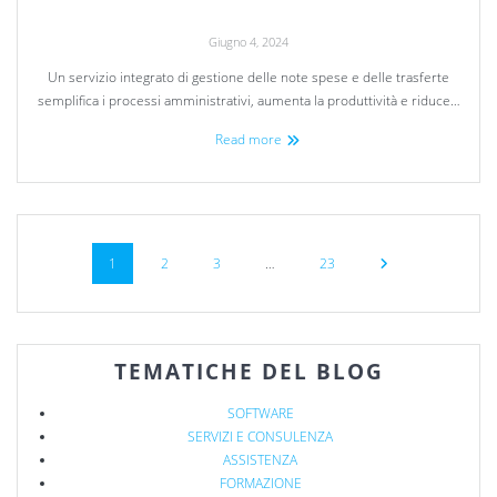
Giugno 4, 2024
Un servizio integrato di gestione delle note spese e delle trasferte
semplifica i processi amministrativi, aumenta la produttività e riduce…
Read more
1
2
3
…
23
TEMATICHE DEL BLOG
SOFTWARE
SERVIZI E CONSULENZA
ASSISTENZA
FORMAZIONE