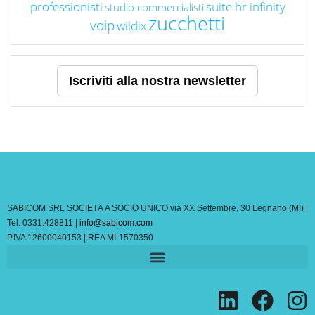
professionisti
suite hr infinity
studio commercialisti
zucchetti
voip
wildix
Iscriviti alla nostra newsletter
SABICOM SRL SOCIETÀ A SOCIO UNICO via XX Settembre, 30 Legnano (MI) |
Tel. 0331.428811 |
info@sabicom.com
P.IVA 12600040153 | REA MI-1570350