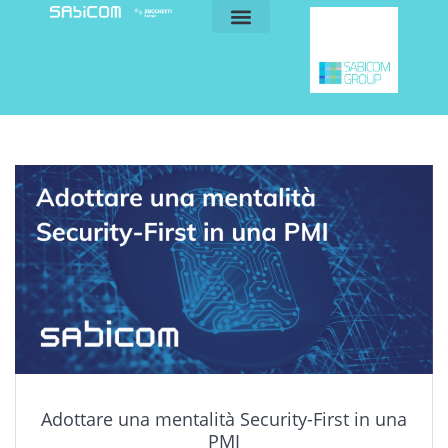
blog e news
my sabicom
Adottare una mentalità Security-First in una
PMI