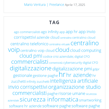
Mario Ventura | Freelance
Aprile 17, 2025
TAG
app hr
app invio
ago infinity
ago commercialisti
app
corrispettivi
aziende cloud
centralino cloud
centralino
centralino
centralino telefonico
centralino virtuale
voip
cloud
cloud computing
centralino voip cloud
cloud pmi
codice crisi aziendale; digital CFO
commercialisti
cybersecurity
digital CFO
connettività
digitalizzazione
digitalizzazione pmi
gdpr
hr
hr aziende
gestionale
gestione paghe
hr
intelligenza artificiale
zucchetti
infinity zucchetti
organizzazione studio
invio corrispettivi
commercialisti
risorse umane
paghe
sicurezza
sicurezza informatica
smartworking
aziendale
software paghe
software paghe
software hr aziende