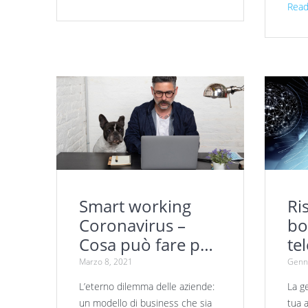
Read
Smart working
Ri
Coronavirus –
bo
Cosa può fare per
te
il nostro pianeta
Sa
Marzo 8, 2021
Genna
gi
L’eterno dilemma delle aziende:
La ge
un modello di business che sia
tua 