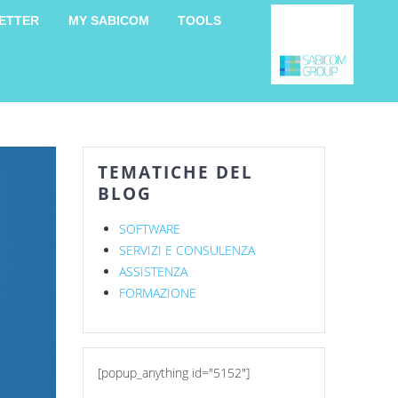
ETTER
MY SABICOM
TOOLS
TEMATICHE DEL
BLOG
SOFTWARE
SERVIZI E CONSULENZA
ASSISTENZA
FORMAZIONE
[popup_anything id="5152"]