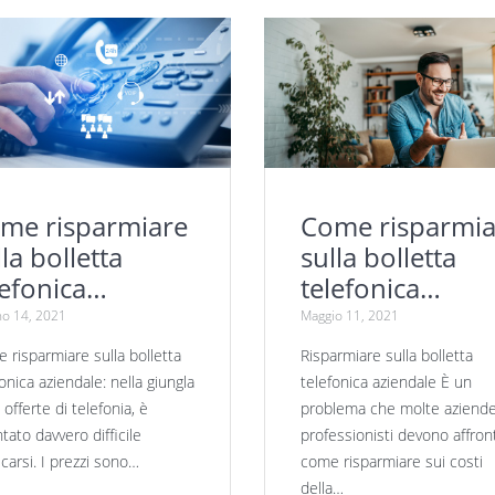
me risparmiare
Come risparmia
la bolletta
sulla bolletta
lefonica
telefonica
iendale
aziendale
o 14, 2021
Maggio 11, 2021
 risparmiare sulla bolletta
Risparmiare sulla bolletta
onica aziendale: nella giungla
telefonica aziendale È un
 offerte di telefonia, è
problema che molte aziend
tato davvero difficile
professionisti devono affron
icarsi. I prezzi sono…
come risparmiare sui costi
della…