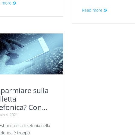
 more
Read more
sparmiare sulla
lletta
lefonica? Con
bicom è un
io 4, 2021
oco da ragazzi.
stione della telefonia nella
azienda è troppo