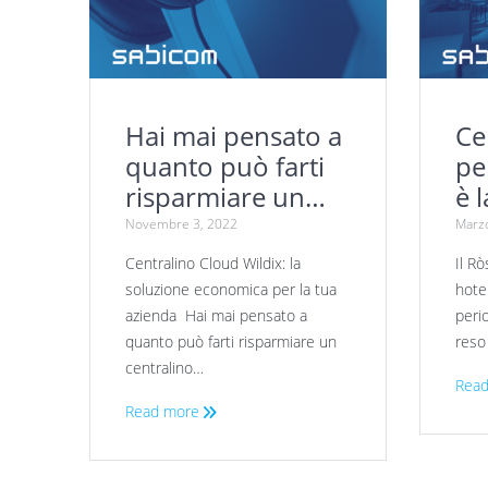
Hai mai pensato a
Ce
quanto può farti
pe
risparmiare un
è 
centralino Cloud
Novembre 3, 2022
Marzo
Wildix?
Centralino Cloud Wildix: la
Il R
soluzione economica per la tua
hote
azienda Hai mai pensato a
perio
quanto può farti risparmiare un
reso
centralino…
Read
Read more