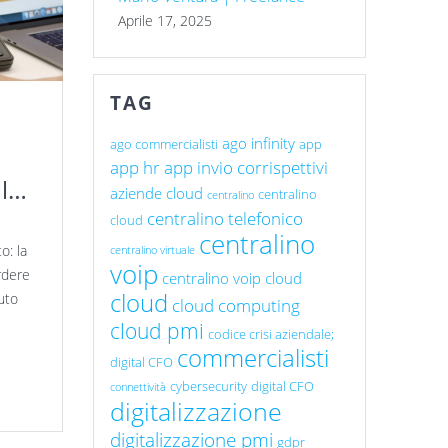
Aprile 17, 2025
TAG
ago infinity
ago commercialisti
app
app hr
app invio corrispettivi
llo
aziende cloud
centralino
centralino
centralino telefonico
cloud
centralino
o: la
centralino virtuale
voip
rdere
centralino voip cloud
cloud
uto
cloud computing
cloud pmi
codice crisi aziendale;
commercialisti
digital CFO
cybersecurity
digital CFO
connettività
digitalizzazione
digitalizzazione pmi
gdpr