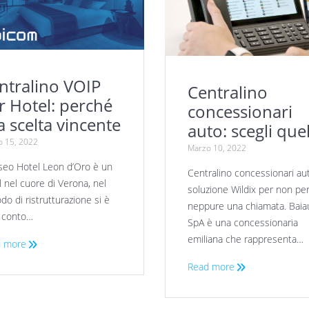
ntralino VOIP
Centralino
r Hotel: perché
concessionari
la scelta vincente
auto: scegli que
 15, 2022
giusto
Marzo 10, 2022
òseo Hotel Leon d’Oro è un
Centralino concessionari aut
l nel cuore di Verona, nel
soluzione Wildix per non pe
do di ristrutturazione si è
neppure una chiamata. Baia
 conto…
SpA è una concessionaria
emiliana che rappresenta…
 more
Read more