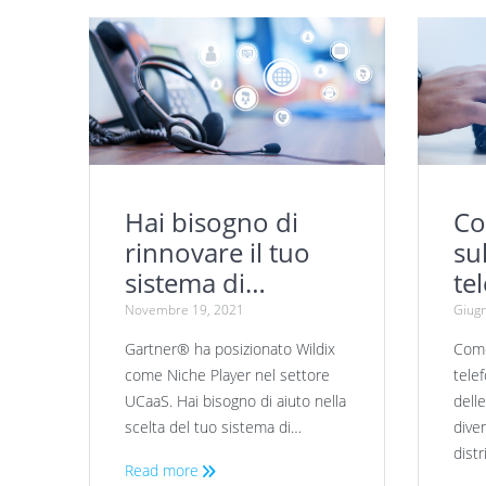
Hai bisogno di
Co
rinnovare il tuo
sul
sistema di
te
comunicazione?
az
Novembre 19, 2021
Giugn
Gartner® ha posizionato Wildix
Come
come Niche Player nel settore
telef
UCaaS. Hai bisogno di aiuto nella
delle
scelta del tuo sistema di…
diven
distr
Read more