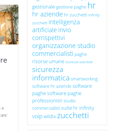
hr
gestionale
gestione paghe
hr aziende
hr zucchetti
infinity
intelligenza
zucchetti
artificiale
invio
corrispettivi
organizzazione studio
commercialisti
paghe
re
risorse umane
sicurezza aziendale
sicurezza
informatica
smartworking
software
software hr aziende
paghe
software paghe
professionisti
studio
suite hr infinity
commercialisti
e e
zucchetti
voip
tare:
wildix