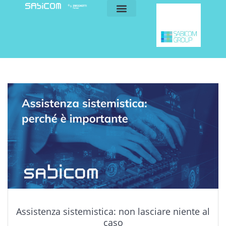
blog e news
my sabicom
Assistenza sistemistica: non lasciare niente al
caso