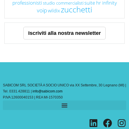
professionisti
suite hr infinity
studio commercialisti
zucchetti
voip
wildix
Iscriviti alla nostra newsletter
SABICOM SRL SOCIETÀ A SOCIO UNICO via XX Settembre, 30 Legnano (MI) |
Tel. 0331.428811 |
info@sabicom.com
P.IVA 12600040153 | REA MI-1570350