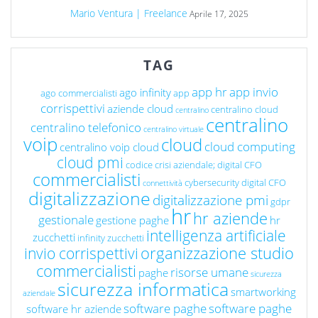
Mario Ventura | Freelance
Aprile 17, 2025
TAG
app hr
app invio
ago infinity
ago commercialisti
app
corrispettivi
aziende cloud
centralino cloud
centralino
centralino
centralino telefonico
centralino virtuale
voip
cloud
cloud computing
centralino voip cloud
cloud pmi
codice crisi aziendale; digital CFO
commercialisti
cybersecurity
digital CFO
connettività
digitalizzazione
digitalizzazione pmi
gdpr
hr
hr aziende
gestionale
gestione paghe
hr
intelligenza artificiale
zucchetti
infinity zucchetti
organizzazione studio
invio corrispettivi
commercialisti
risorse umane
paghe
sicurezza
sicurezza informatica
smartworking
aziendale
software paghe
software paghe
software hr aziende