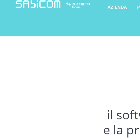
AZIENDA
P
il so
e la p