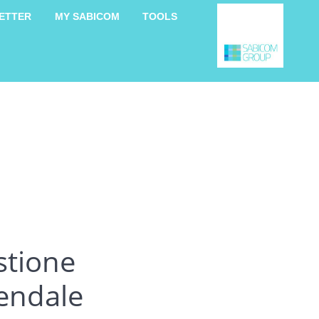
ETTER
MY SABICOM
TOOLS
stione
iendale