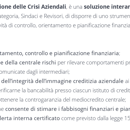
ione delle Crisi Aziendali
, è una
soluzione inter
Categoria, Sindaci e Revisori, di disporre di uno strum
vità di controllo, orientamento e pianificazione finanzi
tamento, controllo e pianificazione finanziaria
;
 e della centrale rischi
per rilevare comportamenti pr
comunicate dagli intermediari;
e dell’integrità dell’immagine creditizia aziendale
ai
rificarne la bancabilità presso ciascun istituto di credi
i ottenere la controgaranzia del mediocredito centrale;
he
consente di stimare i fabbisogni finanziari e pian
erta interna certificato
come previsto dalla legge 1