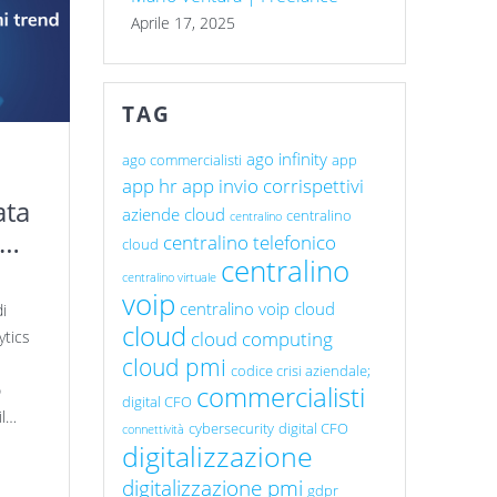
Aprile 17, 2025
TAG
ago infinity
ago commercialisti
app
app hr
app invio corrispettivi
aziende cloud
centralino
centralino
imi
centralino telefonico
cloud
centralino
centralino virtuale
voip
centralino voip cloud
di
cloud
cloud computing
ytics
cloud pmi
codice crisi aziendale;
commercialisti
o
digital CFO
il…
cybersecurity
digital CFO
connettività
digitalizzazione
digitalizzazione pmi
gdpr