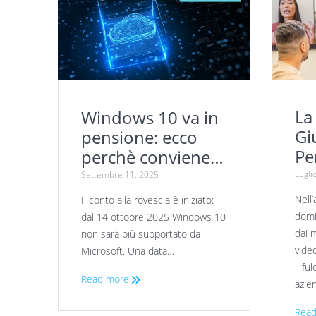
La
Windows 10 va in
Gi
pensione: ecco
Pe
perchè conviene
Sa
passare a
Lugli
Settembre 11, 2025
de
Windows 11
Nell’
Il conto alla rovescia è iniziato:
domi
dal 14 ottobre 2025 Windows 10
dai m
non sarà più supportato da
vide
Microsoft. Una data…
il fu
Read more
azie
Read