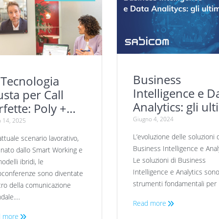
Business
 Tecnologia
Intelligence e Data
usta per Call
Analytics: gli ult
rfette: Poly +
trend
bicom, La Scelta
Giugno 4, 2024
o 14, 2025
i Professionisti
L’evoluzione delle soluzioni 
attuale scenario lavorativo,
Business Intelligence e Anal
nato dallo Smart Working e
Le soluzioni di Business
odelli ibridi, le
Intelligence e Analytics son
oconferenze sono diventate
strumenti fondamentali per 
lcro della comunicazione
ndale.…
Read more
 more