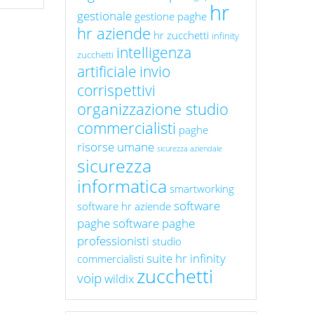
hr
gestionale
gestione paghe
hr aziende
hr zucchetti
infinity
intelligenza
zucchetti
artificiale
invio
corrispettivi
organizzazione studio
commercialisti
paghe
risorse umane
sicurezza aziendale
sicurezza
informatica
smartworking
software
software hr aziende
paghe
software paghe
professionisti
studio
suite hr infinity
commercialisti
zucchetti
voip
wildix