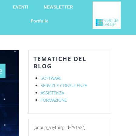
EVENTI
NEWSLETTER
Portfolio
TEMATICHE DEL
BLOG
SOFTWARE
SERVIZI E CONSULENZA
ASSISTENZA
FORMAZIONE
[popup_anything id="5152"]