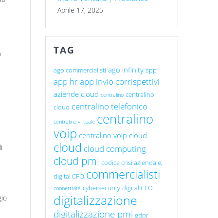
Aprile 17, 2025
TAG
o
ago infinity
ago commercialisti
app
app hr
app invio corrispettivi
aziende cloud
centralino
centralino
centralino telefonico
cloud
centralino
centralino virtuale
voip
centralino voip cloud
cloud
i
cloud computing
cloud pmi
codice crisi aziendale;
commercialisti
digital CFO
cybersecurity
digital CFO
connettività
digitalizzazione
gio
digitalizzazione pmi
gdpr