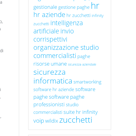
la
hr
gestionale
gestione paghe
hr aziende
hr zucchetti
infinity
o,
intelligenza
zucchetti
a
artificiale
invio
corrispettivi
organizzazione studio
di
commercialisti
paghe
risorse umane
sicurezza aziendale
sicurezza
informatica
smartworking
software
software hr aziende
i
paghe
software paghe
,
professionisti
studio
suite hr infinity
commercialisti
,
zucchetti
voip
wildix