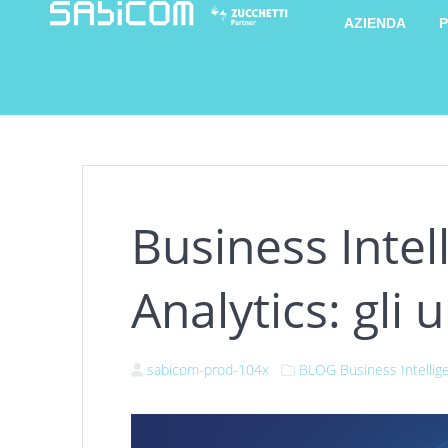
AZIENDA
P
Business Intel
Analytics: gli 
sabicom-prod-104x
BLOG
Business Intellig