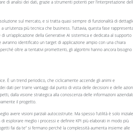
e di analisi dei dati, grazie a strumenti potenti per l’interpretazione del
 soluzione sul mercato, e si tratta quasi sempre di funzionalità di dettagli
e a un’utenza più tecnica che business. Tuttavia, questa fase rappresent
e di un’applicazione della Generative AI sistemica e dedicata al supporto
e avranno identificato un target di applicazione ampio con una chiara
, perché oltre ai tentativi promettenti, gli algoritmi hanno ancora bisogno 
rvice. È un trend periodico, che ciclicamente accende gli animi e
ei dati per trarre vantaggi dal punto di vista delle decisioni e delle azion
tti, dalla visione strategica alla conoscenza delle informazioni aziendali
ivamente il progetto.
lio avere visioni parziali autocostruite. Ma spesso l’utilità è solo iniziale
 esplorare meglio i processi e definire KPI più elaborati in modo più
ogetti fai da te” si fermano perché la complessità aumenta insieme alle