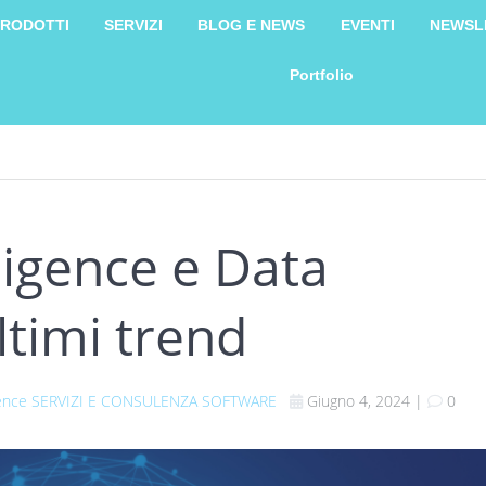
RODOTTI
SERVIZI
BLOG E NEWS
EVENTI
NEWSL
Portfolio
ligence e Data
ultimi trend
ence
SERVIZI E CONSULENZA
SOFTWARE
Giugno 4, 2024
|
0