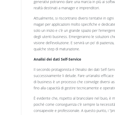
generativi potranno dare una marcia in più ai softwar
realtà destinati a manager e imprenditori.
Attualmente, si riscontrano diversi tentativi in ogni
magari per applicazioni molto specifiche e dedicat
solo un inizio e c’è un grande spazio per l’emerger
degli utenti business. Emergeranno le soluzioni ch
visione dell’evoluzione. E servirà un po’ di pazienza
qualche step di maturazione.
Analisi dei dati Self-Service
Il secondo protagonista è l’Analisi dei dati Self-Se
successivamente li delude. Fare un’analisi efficace d
di business è un processo che coinvolge diversi aspe
fino alla capacità di gestire tecnicamente e operat
È evidente che, rispetto al brancolare nel buio, è meg
poiché come conseguenza c’è sempre la necessità di
consapevole e professionale. A questo punto, i “pr