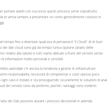
per portare avanti con successo questi processi serve soprattutto
fai da te arriva sempre a presentare un conto generalmente costoso in
ggi.
 tempo fino a diventare qualcosa di pervasiva è “il Cloud”. Al di fuori
isi dei dati cloud sono già da tempo l’unica opzione (analisi delle
ici relativi alla salute) e tutti siamo abituati a fruire del servizio senza
di informazioni molto personali e sensibili.
mbito aziendale c’è ancora la tendenza a gestire le infrastrutture
normi responsabilità, necessità di competenze e costi spesso poco
in ogni caso è iniziato e sta proseguendo: sicuramente le soluzioni di anal
oud del servizio sono da preferire, poiché i vantaggi sono evidenti.
alisi dei Dati possono aiutare i processi decisionali in azienda.