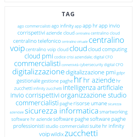
TAG
app hr
app invio
ago infinity
ago commercialisti
app
corrispettivi
aziende cloud
centralino cloud
centralino
centralino
centralino telefonico
centralino virtuale
voip
cloud
cloud computing
centralino voip cloud
cloud pmi
codice crisi aziendale; digital CFO
commercialisti
cybersecurity
digital CFO
connettività
digitalizzazione
digitalizzazione pmi
gdpr
hr
hr aziende
gestionale
gestione paghe
hr
intelligenza artificiale
zucchetti
infinity zucchetti
organizzazione studio
invio corrispettivi
commercialisti
risorse umane
paghe
sicurezza
sicurezza informatica
smartworking
aziendale
software paghe
software paghe
software hr aziende
professionisti
suite hr infinity
studio commercialisti
zucchetti
voip
wildix