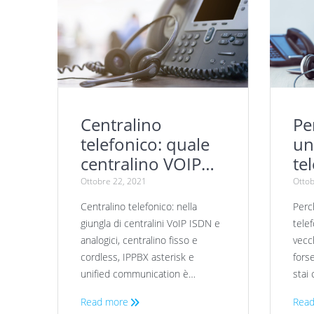
Centralino
Pe
telefonico: quale
un
centralino VOIP
te
scegliere?
Ottobre 22, 2021
Ottob
Centralino telefonico: nella
Perc
giungla di centralini VoIP ISDN e
tele
analogici, centralino fisso e
vecch
cordless, IPPBX asterisk e
forse
unified communication è…
stai
Read more
Read