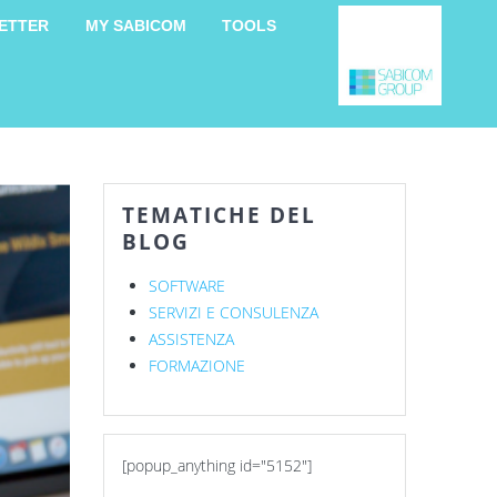
ETTER
MY SABICOM
TOOLS
TEMATICHE DEL
BLOG
SOFTWARE
SERVIZI E CONSULENZA
ASSISTENZA
FORMAZIONE
[popup_anything id="5152"]