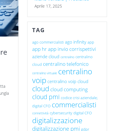
Aprile 17, 2025
TAG
ago infinity
ago commercialisti
app
app hr
app invio corrispettivi
re
aziende cloud
centralino
centralino
centralino telefonico
cloud
centralino
centralino virtuale
voip
centralino voip cloud
tta
cloud
cloud computing
iungla
cloud pmi
codice crisi aziendale;
commercialisti
digital CFO
cybersecurity
digital CFO
connettività
digitalizzazione
digitalizzazione pmi
gdpr