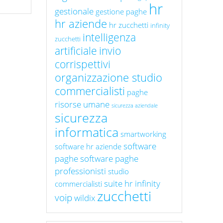
hr
gestionale
gestione paghe
hr aziende
hr zucchetti
infinity
intelligenza
zucchetti
artificiale
invio
corrispettivi
organizzazione studio
commercialisti
paghe
risorse umane
sicurezza aziendale
sicurezza
informatica
smartworking
software
software hr aziende
paghe
software paghe
professionisti
studio
suite hr infinity
commercialisti
zucchetti
voip
wildix