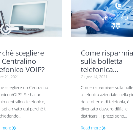
rchè scegliere
Come risparmia
 Centralino
sulla bolletta
lefonico VOIP?
telefonica
aziendale
re 21, 2021
Giugno 14, 2021
hè scegliere un Centralino
Come risparmiare sulla bolle
fonico VOIP? Se hai un
telefonica aziendale: nella g
io centralino telefonico,
delle offerte di telefonia, è
 sei arrivato qui perché ti
diventato davvero difficile
 chiedendo…
districarsi. I prezzi sono…
 more
Read more