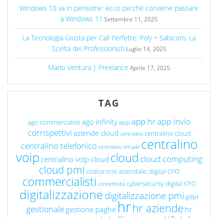
Windows 10 va in pensione: ecco perchè conviene passare
a Windows 11
Settembre 11, 2025
La Tecnologia Giusta per Call Perfette: Poly + Sabicom, La
Scelta dei Professionisti
Luglio 14, 2025
Mario Ventura | Freelance
Aprile 17, 2025
TAG
app hr
app invio
ago infinity
ago commercialisti
app
corrispettivi
aziende cloud
centralino cloud
centralino
centralino
centralino telefonico
centralino virtuale
voip
cloud
cloud computing
centralino voip cloud
cloud pmi
codice crisi aziendale; digital CFO
commercialisti
cybersecurity
digital CFO
connettività
digitalizzazione
digitalizzazione pmi
gdpr
hr
hr aziende
gestionale
gestione paghe
hr