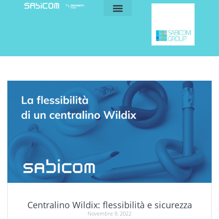
blog e news
my sabicom
Centralino Wildix: flessibilità e sicurezza
Novembre 9, 2022