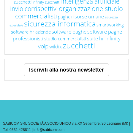
intelligenza artificiale
zucchetti
infinity zucchetti
organizzazione studio
invio corrispettivi
commercialisti
risorse umane
paghe
sicurezza
sicurezza informatica
smartworking
aziendale
software paghe
software paghe
software hr aziende
professionisti
suite hr infinity
studio commercialisti
zucchetti
voip
wildix
Iscriviti alla nostra newsletter
SABICOM SRL SOCIETÀ A SOCIO UNICO via XX Settembre, 30 Legnano (MI) |
Tel. 0331.428811 |
info@sabicom.com