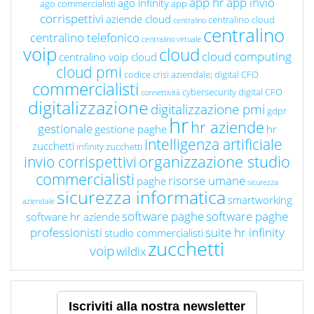
app hr
app invio
ago infinity
ago commercialisti
app
corrispettivi
aziende cloud
centralino cloud
centralino
centralino
centralino telefonico
centralino virtuale
voip
cloud
cloud computing
centralino voip cloud
cloud pmi
codice crisi aziendale; digital CFO
commercialisti
cybersecurity
digital CFO
connettività
digitalizzazione
digitalizzazione pmi
gdpr
hr
hr aziende
gestionale
gestione paghe
hr
intelligenza artificiale
zucchetti
infinity zucchetti
organizzazione studio
invio corrispettivi
commercialisti
risorse umane
paghe
sicurezza
sicurezza informatica
smartworking
aziendale
software paghe
software paghe
software hr aziende
professionisti
suite hr infinity
studio commercialisti
zucchetti
voip
wildix
Iscriviti alla nostra newsletter