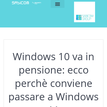
blog e news
my sabicom
Windows 10 va in
pensione: ecco
perchè conviene
passare a Windows