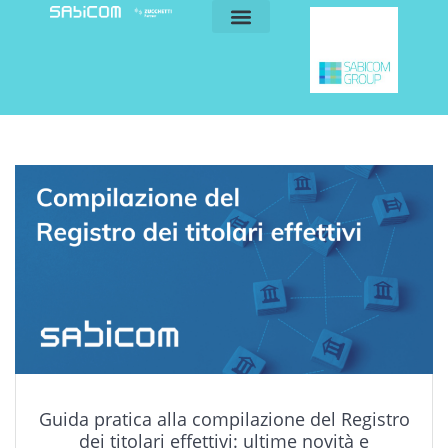
blog e news
my sabicom
Guida pratica alla compilazione del Registro
dei titolari effettivi: ultime novità e