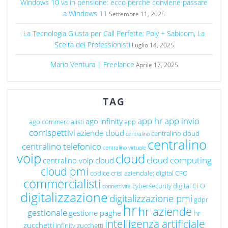
Windows 10 va in pensione: ecco perchè conviene passare
a Windows 11
Settembre 11, 2025
La Tecnologia Giusta per Call Perfette: Poly + Sabicom, La
Scelta dei Professionisti
Luglio 14, 2025
Mario Ventura | Freelance
Aprile 17, 2025
TAG
app hr
app invio
ago infinity
ago commercialisti
app
corrispettivi
aziende cloud
centralino cloud
centralino
centralino
centralino telefonico
centralino virtuale
voip
cloud
cloud computing
centralino voip cloud
cloud pmi
codice crisi aziendale; digital CFO
commercialisti
cybersecurity
digital CFO
connettività
digitalizzazione
digitalizzazione pmi
gdpr
hr
hr aziende
gestionale
gestione paghe
hr
intelligenza artificiale
zucchetti
infinity zucchetti