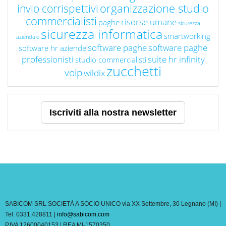
organizzazione studio
invio corrispettivi
commercialisti
risorse umane
paghe
sicurezza
sicurezza informatica
smartworking
aziendale
software paghe
software paghe
software hr aziende
professionisti
suite hr infinity
studio commercialisti
zucchetti
voip
wildix
Iscriviti alla nostra newsletter
SABICOM SRL SOCIETÀ A SOCIO UNICO via XX Settembre, 30 Legnano (MI) |
Tel. 0331.428811 |
info@sabicom.com
P.IVA 12600040153 | REA MI-1570350