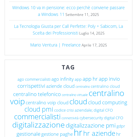
Windows 10 va in pensione: ecco perchè conviene passare
a Windows 11
Settembre 11, 2025
La Tecnologia Giusta per Call Perfette: Poly + Sabicom, La
Scelta dei Professionisti
Luglio 14, 2025
Mario Ventura | Freelance
Aprile 17, 2025
TAG
app hr
app invio
ago infinity
ago commercialisti
app
corrispettivi
aziende cloud
centralino cloud
centralino
centralino
centralino telefonico
centralino virtuale
voip
cloud
cloud computing
centralino voip cloud
cloud pmi
codice crisi aziendale; digital CFO
commercialisti
cybersecurity
digital CFO
connettività
digitalizzazione
digitalizzazione pmi
gdpr
hr
hr aziende
gestionale
gestione paghe
hr