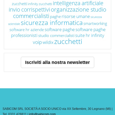
intelligenza artificiale
zucchetti
infinity zucchetti
organizzazione studio
invio corrispettivi
commercialisti
risorse umane
paghe
sicurezza
sicurezza informatica
smartworking
aziendale
software paghe
software paghe
software hr aziende
professionisti
suite hr infinity
studio commercialisti
zucchetti
voip
wildix
Iscriviti alla nostra newsletter
SABICOM SRL SOCIETÀ A SOCIO UNICO via XX Settembre, 30 Legnano (MI) |
Tel. 0331.428811 |
info@sabicom.com