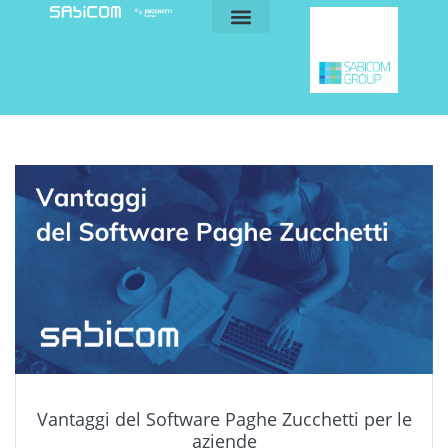
blog e news
my sabicom
Vantaggi del Software Paghe Zucchetti per le
aziende