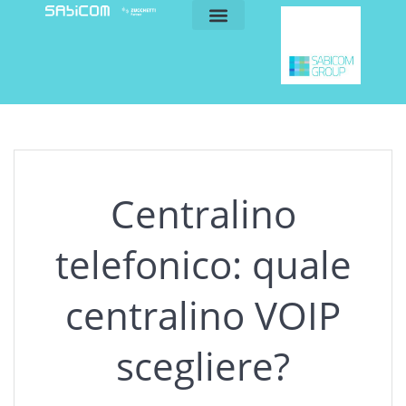
blog e news
my sabicom
Centralino
telefonico: quale
centralino VOIP
scegliere?