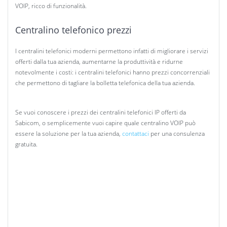
VOIP, ricco di funzionalità.
Centralino telefonico prezzi
I centralini telefonici moderni permettono infatti di migliorare i servizi
offerti dalla tua azienda, aumentarne la produttività e ridurne
notevolmente i costi: i centralini telefonici hanno prezzi concorrenziali
che permettono di tagliare la bolletta telefonica della tua azienda.
Se vuoi conoscere i prezzi dei centralini telefonici IP offerti da
Sabicom, o semplicemente vuoi capire quale centralino VOIP può
essere la soluzione per la tua azienda,
contattaci
per una consulenza
gratuita.
centralino virtuale
centralino voip virtuale
centralino virtuale vodafone
centralino virtuale prezzi
centralino virtuale voip
centralino telefonico virtuale