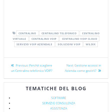
centralino virtuale telecom
centralino virtuale gratuito
centralino virtuale wind
centralino virtuale fastweb
CENTRALINO
CENTRALINO TELEFONICO
CENTRALINO
VIRTUALE
CENTRALINO VOIP
CENTRALINO VOIP CLOUD
SERVIZIO VOIP AZIENDALE
SOLUZIONI VOIP
WILDIX
Previous:
Perchè scegliere
Next:
Gestione accessi in
un Centralino telefonico VOIP?
Azienda: come gestirli?
TEMATICHE DEL BLOG
SOFTWARE
SERVIZI E CONSULENZA
ASSISTENZA