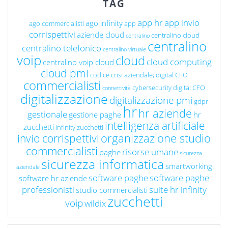
TAG
app hr
app invio
ago infinity
ago commercialisti
app
corrispettivi
aziende cloud
centralino cloud
centralino
centralino
centralino telefonico
centralino virtuale
voip
cloud
cloud computing
centralino voip cloud
cloud pmi
codice crisi aziendale; digital CFO
commercialisti
cybersecurity
digital CFO
connettività
digitalizzazione
digitalizzazione pmi
gdpr
hr
hr aziende
gestionale
gestione paghe
hr
intelligenza artificiale
zucchetti
infinity zucchetti
organizzazione studio
invio corrispettivi
commercialisti
risorse umane
paghe
sicurezza
sicurezza informatica
smartworking
aziendale
software paghe
software paghe
software hr aziende
professionisti
suite hr infinity
studio commercialisti
zucchetti
voip
wildix