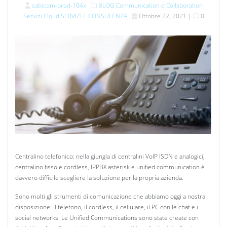
sabicom-prod-104x
BLOG
Communication e Collaboration
Servizi Cloud
SERVIZI E CONSULENZA
Ottobre 22, 2021
|
0
Centralino telefonico: nella giungla di centralini VoIP ISDN e analogici,
centralino fisso e cordless, IPPBX asterisk e unified communication è
davvero difficile scegliere la soluzione per la propria azienda.
Sono molti gli strumenti di comunicazione che abbiamo oggi a nostra
disposizione: il telefono, il cordless, il cellulare, il PC con le chat e i
social networks. Le Unified Communications sono state create con