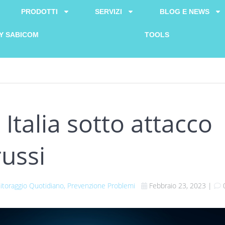
PRODOTTI
SERVIZI
BLOG E NEWS
Y SABICOM
TOOLS
 Italia sotto attacco
russi
toraggio Quotidiano, Prevenzione Problemi
Febbraio 23, 2023
|