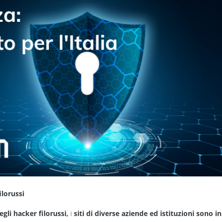
ilorussi
gli hacker filorussi,
i
siti di diverse aziende ed istituzioni sono in