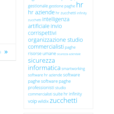
hr
gestionale
gestione paghe
hr aziende
hr zucchetti
infinity
intelligenza
zucchetti
artificiale
invio
corrispettivi
organizzazione studio
commercialisti
paghe
ti
risorse umane
sicurezza aziendale
sicurezza
informatica
smartworking
software
software hr aziende
paghe
software paghe
professionisti
studio
suite hr infinity
commercialisti
zucchetti
voip
wildix