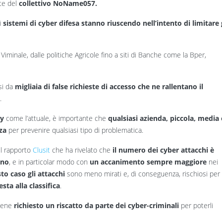
te del
collettivo NoName057.
 i
sistemi di cyber difesa stanno riuscendo nell’intento di limitare 
 Viminale, dalle politiche Agricole fino a siti di Banche come la Bper,
si da
migliaia di false richieste di accesso che ne rallentano il
.
ty
come l’attuale, è importante che
qualsiasi azienda, piccola, media
zza
per prevenire qualsiasi tipo di problematica.
el rapporto
Clusit
che
ha rivelato che
il numero dei cyber attacchi è
nno
, e in particolar modo con
un accanimento sempre maggiore
nei
to caso gli attacchi
sono meno mirati e, di conseguenza, rischiosi per
esta alla classifica
.
viene
richiesto un riscatto da parte dei cyber-criminali
per poterli