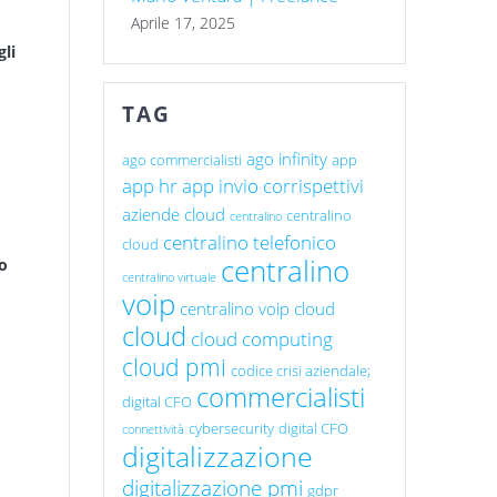
Aprile 17, 2025
gli
TAG
ago infinity
ago commercialisti
app
app hr
app invio corrispettivi
aziende cloud
centralino
centralino
centralino telefonico
cloud
centralino
 o
centralino virtuale
voip
centralino voip cloud
cloud
cloud computing
cloud pmi
codice crisi aziendale;
commercialisti
digital CFO
cybersecurity
digital CFO
connettività
digitalizzazione
digitalizzazione pmi
gdpr