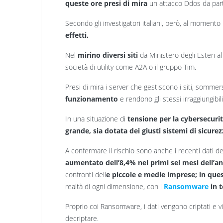
queste ore presi di mira
un attacco Ddos da par
Secondo gli investigatori italiani, però, al momento
effetti.
Nel
mirino diversi siti
da Ministero degli Esteri al
società di utility come A2A o il gruppo Tim.
Presi di mira i server che gestiscono i siti, sommer
funzionamento
e rendono gli stessi irraggiungibili
In una situazione di
tensione per la cybersecuri
grande, sia dotata dei giusti sistemi di sicure
A confermare il rischio sono anche i recenti dati d
aumentato dell’8,4% nei primi sei mesi dell’a
confronti dell
e piccole e medie imprese; in ques
realtà di ogni dimensione, con i
Ransomware
in t
Proprio coi Ransomware, i dati vengono criptati e 
decriptare.