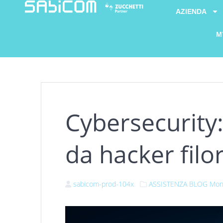
AZIENDA
M
Cybersecurity:
da hacker filo
sabicom-prod-104x
ASSISTENZA
BLOG
Moni