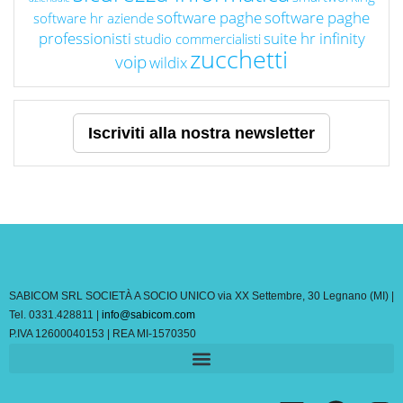
software paghe
software paghe
software hr aziende
professionisti
suite hr infinity
studio commercialisti
zucchetti
voip
wildix
Iscriviti alla nostra newsletter
SABICOM SRL SOCIETÀ A SOCIO UNICO via XX Settembre, 30 Legnano (MI) |
Tel. 0331.428811 |
info@sabicom.com
P.IVA 12600040153 | REA MI-1570350