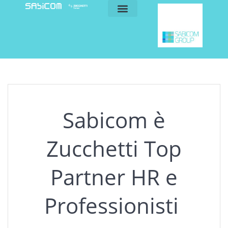
blog e news
my sabicom
Sabicom è
Zucchetti Top
Partner HR e
Professionisti