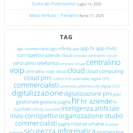
Scelta dei Professionisti
Luglio 14, 2025
Mario Ventura | Freelance
Aprile 17, 2025
TAG
app hr
app invio
ago infinity
ago commercialisti
app
corrispettivi
aziende cloud
centralino cloud
centralino
centralino
centralino telefonico
centralino virtuale
voip
cloud
cloud computing
centralino voip cloud
cloud pmi
codice crisi aziendale; digital CFO
commercialisti
cybersecurity
digital CFO
connettività
digitalizzazione
digitalizzazione pmi
gdpr
hr
hr aziende
gestionale
gestione paghe
hr
intelligenza artificiale
zucchetti
infinity zucchetti
organizzazione studio
invio corrispettivi
commercialisti
risorse umane
paghe
sicurezza
sicurezza informatica
smartworking
aziendale