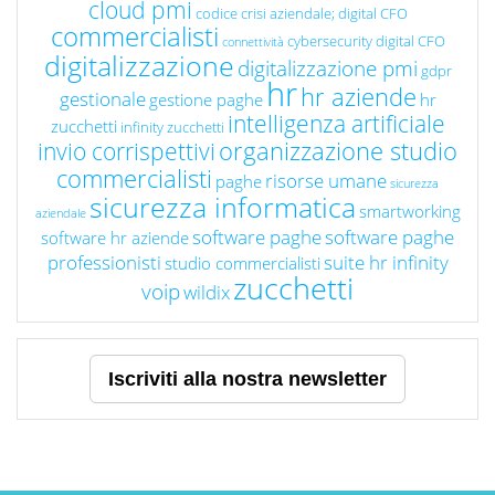
cloud pmi
codice crisi aziendale; digital CFO
commercialisti
cybersecurity
digital CFO
connettività
digitalizzazione
digitalizzazione pmi
gdpr
hr
hr aziende
gestionale
gestione paghe
hr
intelligenza artificiale
zucchetti
infinity zucchetti
organizzazione studio
invio corrispettivi
commercialisti
risorse umane
paghe
sicurezza
sicurezza informatica
smartworking
aziendale
software paghe
software paghe
software hr aziende
professionisti
suite hr infinity
studio commercialisti
zucchetti
voip
wildix
Iscriviti alla nostra newsletter