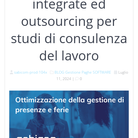
integrate ed
outsourcing per
studi di consulenza
del lavoro
sabicom-prod-104x
BLOG
Gestione Paghe
SOFTWARE
Luglio
11, 2024
|
0