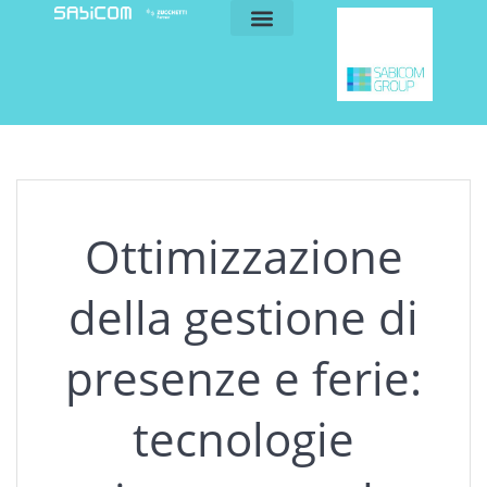
blog e news
my sabicom
Ottimizzazione
della gestione di
presenze e ferie:
tecnologie