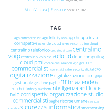
Luglio 14, 2025
Mario Ventura | Freelance
Aprile 17, 2025
TAG
app hr
app invio
ago infinity
ago commercialisti
app
corrispettivi
aziende cloud
centralino cloud
centralino
centralino
centralino telefonico
centralino virtuale
voip
cloud
cloud computing
centralino voip cloud
cloud pmi
codice crisi aziendale; digital CFO
commercialisti
cybersecurity
digital CFO
connettività
digitalizzazione
digitalizzazione pmi
gdpr
hr
hr aziende
gestionale
gestione paghe
hr
intelligenza artificiale
zucchetti
infinity zucchetti
organizzazione studio
invio corrispettivi
commercialisti
risorse umane
paghe
sicurezza
sicurezza informatica
smartworking
aziendale