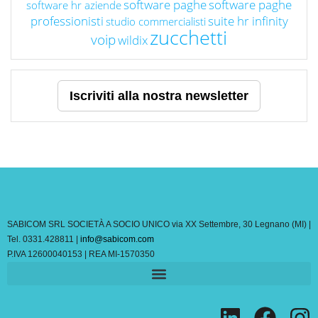
software paghe
software paghe
software hr aziende
professionisti
suite hr infinity
studio commercialisti
zucchetti
voip
wildix
Iscriviti alla nostra newsletter
SABICOM SRL SOCIETÀ A SOCIO UNICO via XX Settembre, 30 Legnano (MI) |
Tel. 0331.428811 |
info@sabicom.com
P.IVA 12600040153 | REA MI-1570350