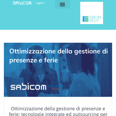
blog e news
my sabicom
Ottimizzazione della gestione di presenze e
ferie: tecnologie integrate ed outsourcing per