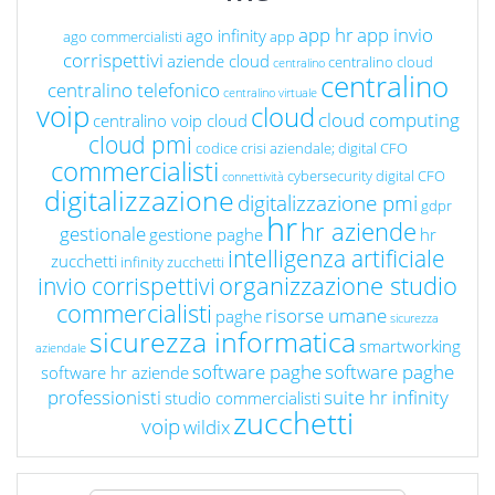
app hr
app invio
ago infinity
ago commercialisti
app
corrispettivi
aziende cloud
centralino cloud
centralino
centralino
centralino telefonico
centralino virtuale
voip
cloud
cloud computing
centralino voip cloud
cloud pmi
codice crisi aziendale; digital CFO
commercialisti
cybersecurity
digital CFO
connettività
digitalizzazione
digitalizzazione pmi
gdpr
hr
hr aziende
gestionale
gestione paghe
hr
intelligenza artificiale
zucchetti
infinity zucchetti
organizzazione studio
invio corrispettivi
commercialisti
risorse umane
paghe
sicurezza
sicurezza informatica
smartworking
aziendale
software paghe
software paghe
software hr aziende
professionisti
suite hr infinity
studio commercialisti
zucchetti
voip
wildix