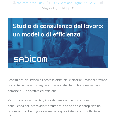
sabicom-prod-104x
BLOG
Gestione Paghe
SOFTWARE
Maggio 15, 2024
|
0
I consulenti del lavoro e i professionisti delle risorse umane si trovano
costantemente a fronteggiare nuove sfide che richiedono soluzioni
sempre più innovative ed efficienti.
Per rimanere competitivi, è fondamentale che uno studio di
consulenza del lavoro adotti strumenti che non solo semplifichino i
processi, ma che migliorino anche la qualità del servizio offerto ai