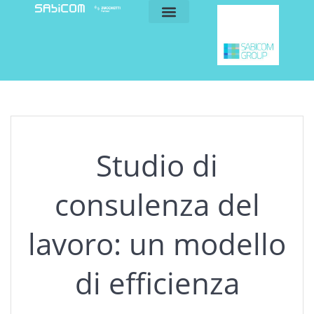
blog e news
my sabicom
Studio di
consulenza del
lavoro: un modello
di efficienza