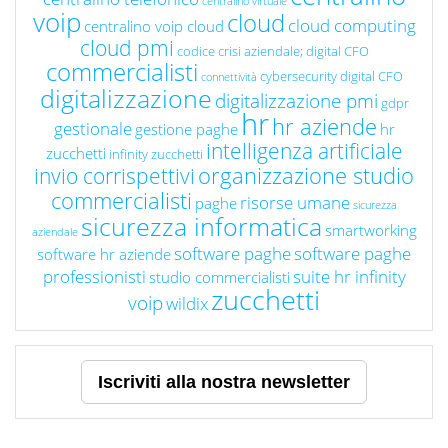
centralino virtuale
voip
cloud
cloud computing
centralino voip cloud
cloud pmi
codice crisi aziendale; digital CFO
commercialisti
cybersecurity
digital CFO
connettività
digitalizzazione
digitalizzazione pmi
gdpr
hr
hr aziende
gestionale
gestione paghe
hr
intelligenza artificiale
zucchetti
infinity zucchetti
organizzazione studio
invio corrispettivi
commercialisti
risorse umane
paghe
sicurezza
sicurezza informatica
smartworking
aziendale
software paghe
software paghe
software hr aziende
professionisti
suite hr infinity
studio commercialisti
zucchetti
voip
wildix
Iscriviti alla nostra newsletter