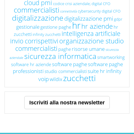
cloud pmi
codice crisi aziendale; digital CFO
commercialisti
cybersecurity
digital CFO
connettività
digitalizzazione
digitalizzazione pmi
gdpr
hr
hr aziende
gestionale
gestione paghe
hr
intelligenza artificiale
zucchetti
infinity zucchetti
organizzazione studio
invio corrispettivi
commercialisti
risorse umane
paghe
sicurezza
sicurezza informatica
smartworking
aziendale
software paghe
software paghe
software hr aziende
professionisti
suite hr infinity
studio commercialisti
zucchetti
voip
wildix
Iscriviti alla nostra newsletter