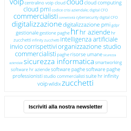
voip
cloud
cloud computing
centralino voip cloud
cloud pmi
codice crisi aziendale; digital CFO
commercialisti
cybersecurity
digital CFO
connettività
digitalizzazione
digitalizzazione pmi
gdpr
hr
hr aziende
gestionale
gestione paghe
hr
intelligenza artificiale
zucchetti
infinity zucchetti
organizzazione studio
invio corrispettivi
commercialisti
risorse umane
paghe
sicurezza
sicurezza informatica
smartworking
aziendale
software paghe
software paghe
software hr aziende
professionisti
suite hr infinity
studio commercialisti
zucchetti
voip
wildix
Iscriviti alla nostra newsletter