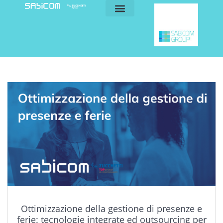
blog e news
my sabicom
Ottimizzazione della gestione di presenze e
ferie: tecnologie integrate ed outsourcing per