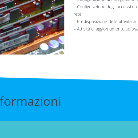
– Configurazione degli accessi ute
rete
– Predisposizione delle attività d
– Attività di aggiornamento softw
nformazioni