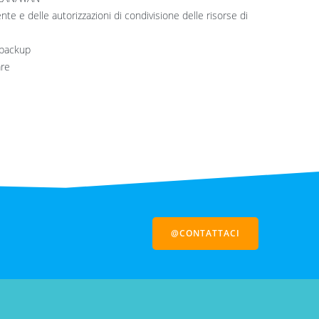
nte e delle autorizzazioni di condivisione delle risorse di
i backup
are
@CONTATTACI