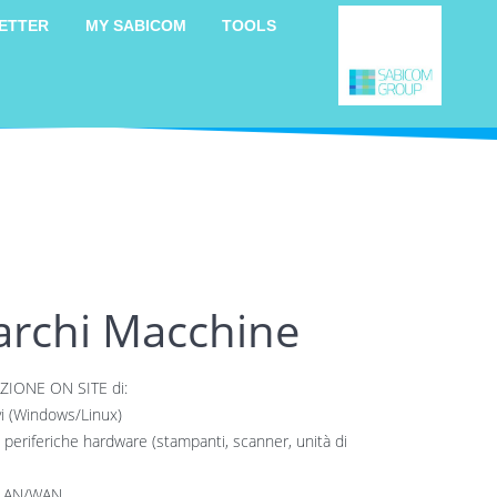
ETTER
MY SABICOM
TOOLS
archi Macchine
IONE ON SITE di:
vi (Windows/Linux)
i periferiche hardware (stampanti, scanner, unità di
i LAN/WAN