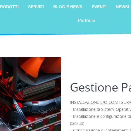
RODOTTI
SERVIZI
BLOG E NEWS
EVENTI
NEWSL
Portfolio
Gestione P
INSTALLAZIONE E/O CONFIGURAZ
– Installazione di Sistemi Operati
– Installazione e configurazione d
backup)
– Configurazione di collegament