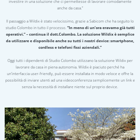
investire in una soluzione che ci permettesse di lavorare comodamente
anche da casa.”
Il passaggio a Wildix è stato velocissimo, grazie a Sabicom che ha seguito lo
studio Colombo in tutto il processo.
“In meno di un’ora eravamo già tutti
operativi.” – continua il dott.Colombo. La soluzione Wildix è semplice
da utilizzare e disponibile anche su tutti i nostri device: smartphone,
cordless e telefoni fissi aziendali.”
Oggi tutti i dipendenti di Studio Colombo utilizzano la soluzione Wildix per
lavorare da casa in piena autonomia. Wildix è piaciuto perché ha
un’interfaccia user-friendly, può essere installata in modo veloce e offre la
possibilità di inviare utenti ad una videoconferenza semplicemente un link e
senza la necessità di installare niente sul proprio device.