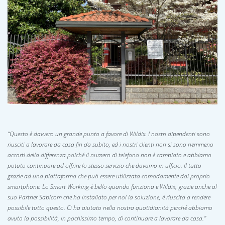
“Questo è davvero un grande punto a favore di Wildix. I nostri dipendenti sono
riusciti a lavorare da casa fin da subito, ed i nostri clienti non si sono nemmeno
accorti della differenza poiché il numero di telefono non è cambiato e abbiamo
potuto continuare ad offrire lo stesso servizio che davamo in ufficio. Il tutto
grazie ad una piattaforma che può essere utilizzata comodamente dal proprio
smartphone. Lo Smart Working è bello quando funziona e Wildix, grazie anche al
suo Partner Sabicom che ha installato per noi la soluzione, è riuscita a rendere
possibile tutto questo. Ci ha aiutato nella nostra quotidianità perché abbiamo
avuto la possibilità, in pochissimo tempo, di continuare a lavorare da casa.”