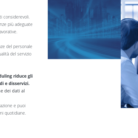
i considerevoli.
enze più adeguate
avorative.
enze del personale
ualità del servizio
uling riduce gli
i e disservizi.
e dei dati al
cazione e puoi
ni quotidiane.