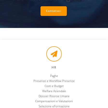
Contattaci
HR
Paghe
Presenze e Workflow Presenze
Costi e Budget
Welfare Aziendale
Dossier Risorse Umane
Compensazioni e Valutazioni
Selezione eFormazione