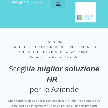
blog e news
my sabicom
SABICOM
ZUCCHETTI TOP PARTNER HR E PROFESSIONISTI
ZUCCHETTI SOLUZIONI HR A GALLARATE
la soluzione HR per Aziende
Scegli
la miglior soluzione
HR
per le Aziende
Una Soluzione globale per la gestione delle HR, intuitiva e semplice da
usare, facile ed integrata con un unico portale e una sola base dati.