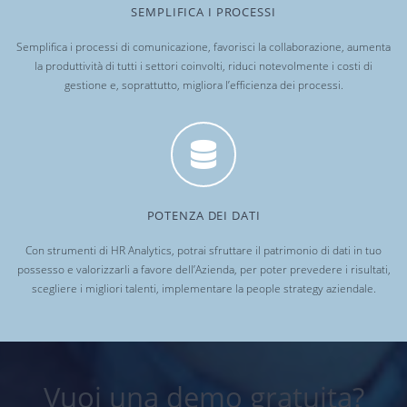
SEMPLIFICA I PROCESSI
Semplifica i processi di comunicazione, favorisci la collaborazione, aumenta
la produttività di tutti i settori coinvolti, riduci notevolmente i costi di
gestione e, soprattutto, migliora l’efficienza dei processi.
POTENZA DEI DATI
Con strumenti di HR Analytics, potrai sfruttare il patrimonio di dati in tuo
possesso e valorizzarli a favore dell’Azienda, per poter prevedere i risultati,
scegliere i migliori talenti, implementare la people strategy aziendale.
Vuoi una demo gratuita?