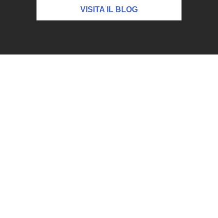
VISITA IL BLOG
Le nostre soluzioni in primo
piano