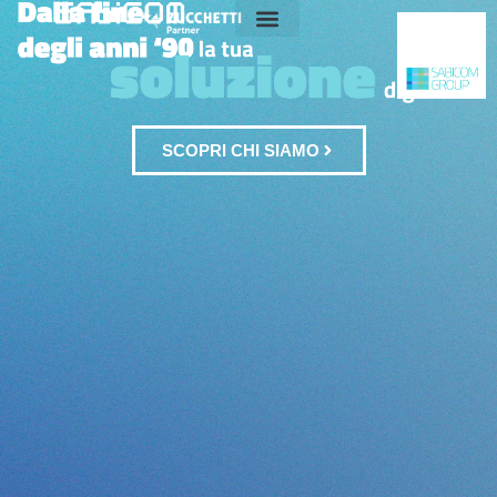
azienda
prodotti
servizi
SCOPRI CHI SIAMO
blog
e
news
eventi
newsletter
my
sabicom
tools
portfolio