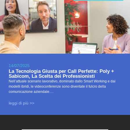
14/07/2025
La Tecnologia Giusta per Call Perfette: Poly +
Sabicom, La Scelta dei Professionisti
Nell’attuale scenario lavorativo, dominato dallo Smart Working e dai
modelli ibridi, le videoconferenze sono diventate il fulcro della
comunicazione aziendale.…
leggi di più >>