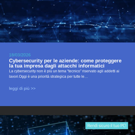
18/03/2026
Cybersecurity per le aziende: come proteggere
la tua impresa dagli attacchi informatici
La cybersecurity non è più un tema “tecnico” riservato agli addetti ai
lavori.Oggi è una priorità strategica per tutte le…
leggi di più >>