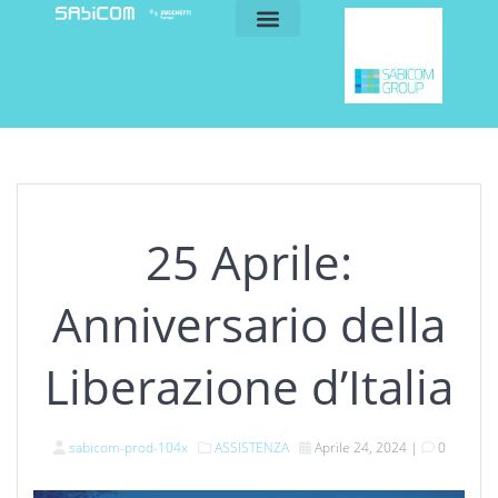
blog e news
my sabicom
25 Aprile:
Anniversario della
Liberazione d’Italia
sabicom-prod-104x
ASSISTENZA
Aprile 24, 2024
|
0