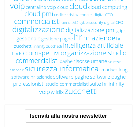
voip
cloud
cloud computing
centralino voip cloud
cloud pmi
codice crisi aziendale; digital CFO
commercialisti
cybersecurity
digital CFO
connettività
digitalizzazione
digitalizzazione pmi
gdpr
hr
hr aziende
gestionale
gestione paghe
hr
intelligenza artificiale
zucchetti
infinity zucchetti
organizzazione studio
invio corrispettivi
commercialisti
risorse umane
paghe
sicurezza
sicurezza informatica
smartworking
aziendale
software paghe
software paghe
software hr aziende
professionisti
suite hr infinity
studio commercialisti
zucchetti
voip
wildix
Iscriviti alla nostra newsletter