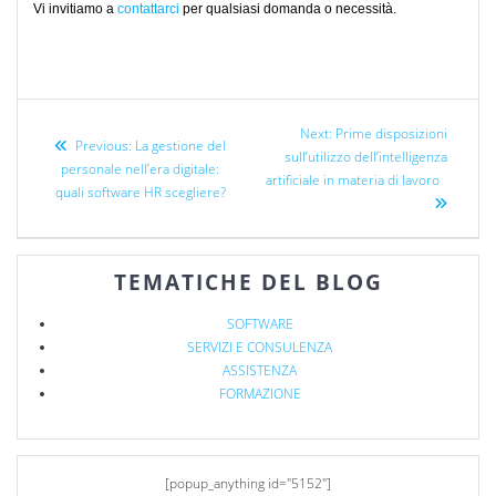
Vi invitiamo a
contattarci
per qualsiasi domanda o necessità.
Next:
Prime disposizioni
Previous:
La gestione del
sull’utilizzo dell’intelligenza
personale nell’era digitale:
artificiale in materia di lavoro
quali software HR scegliere?
TEMATICHE DEL BLOG
SOFTWARE
SERVIZI E CONSULENZA
ASSISTENZA
FORMAZIONE
[popup_anything id="5152"]