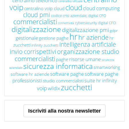
centralino telefonico
centralino virtuale
voip
cloud
cloud computing
centralino voip cloud
cloud pmi
codice crisi aziendale; digital CFO
commercialisti
cybersecurity
digital CFO
connettività
digitalizzazione
digitalizzazione pmi
gdpr
hr
hr aziende
gestionale
gestione paghe
hr
intelligenza artificiale
zucchetti
infinity zucchetti
organizzazione studio
invio corrispettivi
commercialisti
risorse umane
paghe
sicurezza
sicurezza informatica
smartworking
aziendale
software paghe
software paghe
software hr aziende
professionisti
suite hr infinity
studio commercialisti
zucchetti
voip
wildix
Iscriviti alla nostra newsletter