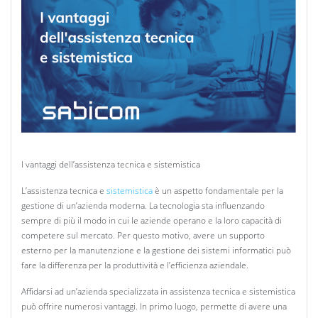
I vantaggi dell’assistenza tecnica e sistemistica
L’assistenza tecnica e
sistemistica
è un aspetto fondamentale per la
gestione di un’azienda moderna. La tecnologia sta influenzando
sempre di più il modo in cui le aziende operano e la loro capacità di
competere sul mercato. Per questo motivo, avere un supporto
esterno per la manutenzione e la gestione dei sistemi informatici può
fare la differenza per la produttività e l’efficienza aziendale.
Affidarsi ad un’azienda specializzata in assistenza tecnica e sistemistica
può offrire numerosi vantaggi. In primo luogo, permette di avere una