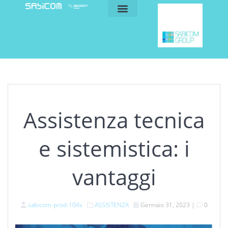
blog e news
my sabicom
Assistenza tecnica
e sistemistica: i
vantaggi
sabicom-prod-104x
ASSISTENZA
Gennaio 31, 2023
|
0