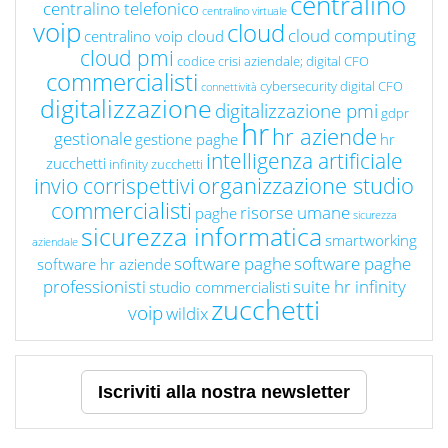
centralino
centralino telefonico
centralino virtuale
voip
cloud
cloud computing
centralino voip cloud
cloud pmi
codice crisi aziendale; digital CFO
commercialisti
cybersecurity
digital CFO
connettività
digitalizzazione
digitalizzazione pmi
gdpr
hr
hr aziende
gestionale
gestione paghe
hr
intelligenza artificiale
zucchetti
infinity zucchetti
organizzazione studio
invio corrispettivi
commercialisti
risorse umane
paghe
sicurezza
sicurezza informatica
smartworking
aziendale
software paghe
software paghe
software hr aziende
professionisti
suite hr infinity
studio commercialisti
zucchetti
voip
wildix
Iscriviti alla nostra newsletter