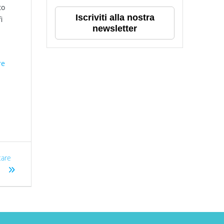
to
Iscriviti alla nostra
i
newsletter
re
tare