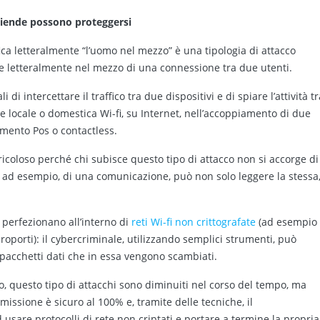
aziende possono proteggersi
fica letteralmente “l’uomo nel mezzo” è una tipologia di attacco
te letteralmente nel mezzo di una connessione tra due utenti.
di intercettare il traffico tra due dispositivi e di spiare l’attività tr
ete locale o domestica Wi-fi, su Internet, nell’accoppiamento di due
amento Pos o contactless.
icoloso perché chi subisce questo tipo di attacco non si accorge di
, ad esempio, di una comunicazione, può non solo leggere la stessa
 perfezionano all’interno di
reti Wi-fi non crittografate
(ad esempio 
roporti): il cybercriminale, utilizzando semplici strumenti, può
i i pacchetti dati che in essa vengono scambiati.
to, questo tipo di attacchi sono diminuiti nel corso del tempo, ma
issione è sicuro al 100% e, tramite delle tecniche, il
 usare protocolli di rete non criptati e portare a termine la propria