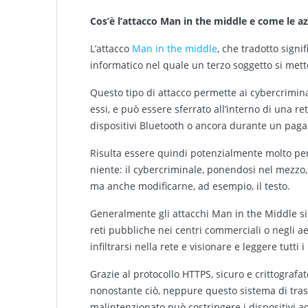
Cos’è l’attacco Man in the middle e come le 
L’attacco
Man in the middle
, che tradotto signi
informatico nel quale un terzo soggetto si met
Questo tipo di attacco permette ai cybercriminali 
essi, e può essere sferrato all’interno di una r
dispositivi Bluetooth o ancora durante un pag
Risulta essere quindi potenzialmente molto per
niente: il cybercriminale, ponendosi nel mezzo
ma anche modificarne, ad esempio, il testo.
Generalmente gli attacchi Man in the Middle si
reti pubbliche nei centri commerciali o negli ae
infiltrarsi nella rete e visionare e leggere tutt
Grazie al protocollo HTTPS, sicuro e crittografa
nonostante ciò, neppure questo sistema di trasm
malintenzionato può costringere i dispositivi ad