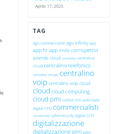
Aprile 17, 2025
TAG
a
ago infinity
ago commercialisti
app
app hr
app invio corrispettivi
aziende cloud
centralino
centralino
centralino telefonico
cloud
centralino
,
centralino virtuale
voip
centralino voip cloud
cloud
cloud computing
le
cloud pmi
codice crisi aziendale;
commercialisti
digital CFO
cybersecurity
digital CFO
connettività
digitalizzazione
digitalizzazione pmi
gdpr