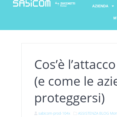
AZIENDA
M
Cos’è l’attacc
(e come le az
proteggersi)
sabicom-prod-104x
ASSISTENZA
BLOG
Moni