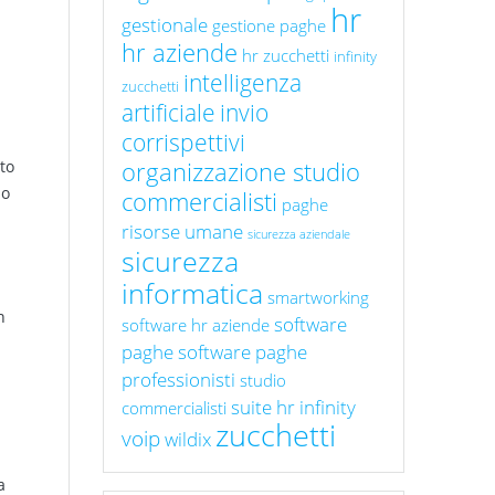
hr
gestionale
gestione paghe
hr aziende
hr zucchetti
infinity
intelligenza
zucchetti
artificiale
invio
corrispettivi
organizzazione studio
to
mo
commercialisti
paghe
risorse umane
sicurezza aziendale
S
sicurezza
informatica
smartworking
n
software
software hr aziende
paghe
software paghe
professionisti
studio
suite hr infinity
commercialisti
zucchetti
voip
wildix
a