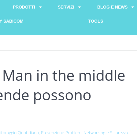
PRODOTTI
SERVIZI
BLOG E NEWS
Y SABICOM
TOOLS
o Man in the middle
iende possono
toraggio Quotidiano, Prevenzione Problemi
Networking e Sicurezza