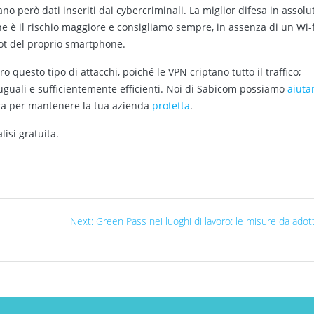
no però dati inseriti dai cybercriminali. La miglior difesa in assolu
e è il rischio maggiore e consigliamo sempre, in assenza di un Wi-f
 spot del proprio smartphone.
o questo tipo di attacchi, poiché le VPN criptano tutto il traffico;
uguali e sufficientemente efficienti. Noi di Sabicom possiamo
aiuta
ura per mantenere la tua azienda
protetta
.
isi gratuita.
Next:
Green Pass nei luoghi di lavoro: le misure da adot