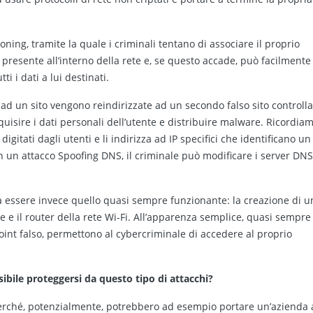
oning, tramite la quale i criminali tentano di associare il proprio
o presente all’interno della rete e, se questo accade, può facilmente
i i dati a lui destinati.
 ad un sito vengono reindirizzate ad un secondo falso sito controlla
isire i dati personali dell’utente e distribuire malware. Ricordia
igitati dagli utenti e li indirizza ad IP specifici che identificano un
n un attacco Spoofing DNS, il criminale può modificare i server DN
lta essere invece quello quasi sempre funzionante: la creazione di u
te e il router della rete Wi-Fi. All’apparenza semplice, quasi sempre
 Point falso, permettono al cybercriminale di accedere al proprio
ibile proteggersi da questo tipo di attacchi?
perché, potenzialmente, potrebbero ad esempio portare un’azienda 