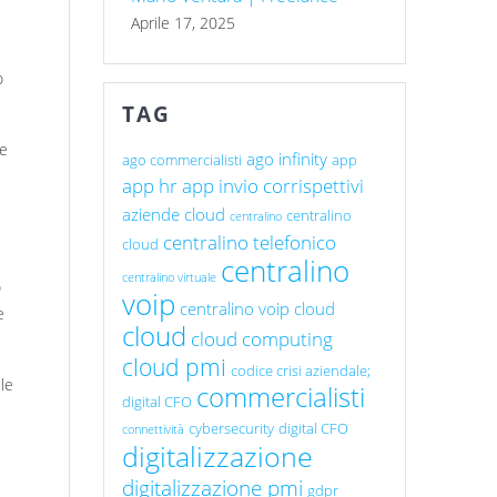
Aprile 17, 2025
o
TAG
re
ago infinity
ago commercialisti
app
app hr
app invio corrispettivi
aziende cloud
centralino
centralino
centralino telefonico
cloud
centralino
centralino virtuale
o
voip
centralino voip cloud
e
cloud
cloud computing
cloud pmi
codice crisi aziendale;
ile
commercialisti
digital CFO
cybersecurity
digital CFO
connettività
digitalizzazione
digitalizzazione pmi
gdpr