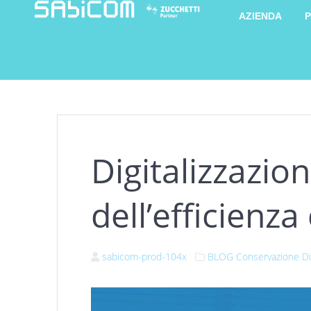
AZIENDA
P
Digitalizzazion
dell’efficienz
sabicom-prod-104x
BLOG
Conservazione Di