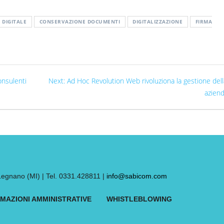
 DIGITALE
CONSERVAZIONE DOCUMENTI
DIGITALIZZAZIONE
FIRMA
onsulenti
Next:
Ad Hoc Revolution Web rivoluziona la gestione dell
azien
nano (MI) | Tel. 0331.428811 |
info@sabicom.com
MAZIONI AMMINISTRATIVE
WHISTLEBLOWING