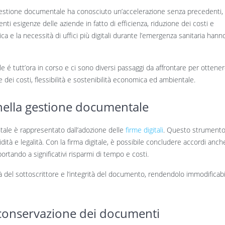
di gestione documentale ha conosciuto un’accelerazione senza precedenti,
nti esigenze delle aziende in fatto di efficienza, riduzione dei costi e
ica e la necessità di uffici più digitali durante l’emergenza sanitaria hann
 é tutt’ora in corso e ci sono diversi passaggi da affrontare per ottene
one dei costi, flessibilità e sostenibilità economica ed ambientale.
a nella gestione documentale
ale è rappresentato dall’adozione delle
firme digitali
. Questo strument
ità e legalità. Con la firma digitale, è possibile concludere accordi anch
ortando a significativi risparmi di tempo e costi.
cità del sottoscrittore e l’integrità del documento, rendendolo immodificab
 conservazione dei documenti