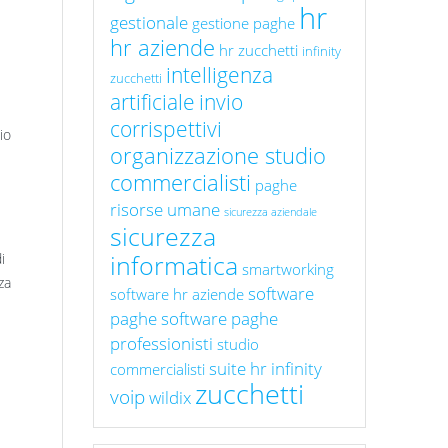
hr
gestionale
gestione paghe
hr aziende
hr zucchetti
infinity
intelligenza
zucchetti
artificiale
invio
corrispettivi
io
organizzazione studio
commercialisti
paghe
risorse umane
sicurezza aziendale
sicurezza
informatica
i
smartworking
za
software
software hr aziende
paghe
software paghe
professionisti
studio
suite hr infinity
commercialisti
zucchetti
voip
wildix