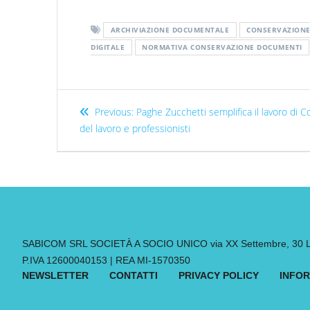
ARCHIVIAZIONE DOCUMENTALE
CONSERVAZIONE
DIGITALE
NORMATIVA CONSERVAZIONE DOCUMENTI
Previous:
Paghe Zucchetti semplifica il lavoro di C
del lavoro e professionisti
SABICOM SRL SOCIETÀ A SOCIO UNICO via XX Settembre, 30 Leg
P.IVA 12600040153 | REA MI-1570350
NEWSLETTER
CONTATTI
PRIVACY POLICY
INFOR