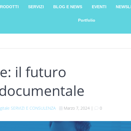
RODOTTI
SERVIZI
BLOG E NEWS
EVENTI
NEWSL
Portfolio
e: il futuro
a documentale
gitale
SERVIZI E CONSULENZA
Marzo 7, 2024
|
0