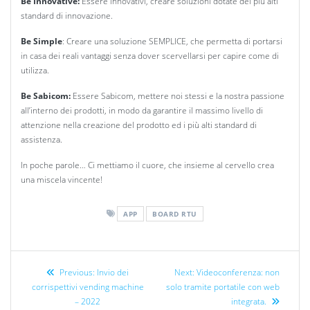
Be Innovative:
Essere innovativi, creare soluzioni dotate dei più alti
standard di innovazione.
Be Simple
: Creare una soluzione SEMPLICE, che permetta di portarsi
in casa dei reali vantaggi senza dover scervellarsi per capire come di
utilizza.
Be Sabicom:
Essere Sabicom, mettere noi stessi e la nostra passione
all’interno dei prodotti, in modo da garantire il massimo livello di
attenzione nella creazione del prodotto ed i più alti standard di
assistenza.
In poche parole… Ci mettiamo il cuore, che insieme al cervello crea
una miscela vincente!
APP
BOARD RTU
Previous:
Invio dei
Next:
Videoconferenza: non
corrispettivi vending machine
solo tramite portatile con web
– 2022
integrata.