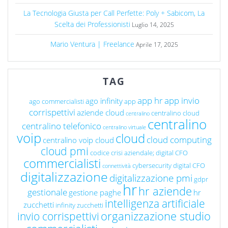
La Tecnologia Giusta per Call Perfette: Poly + Sabicom, La
Scelta dei Professionisti
Luglio 14, 2025
Mario Ventura | Freelance
Aprile 17, 2025
TAG
app hr
app invio
ago infinity
ago commercialisti
app
corrispettivi
aziende cloud
centralino cloud
centralino
centralino
centralino telefonico
centralino virtuale
voip
cloud
cloud computing
centralino voip cloud
cloud pmi
codice crisi aziendale; digital CFO
commercialisti
cybersecurity
digital CFO
connettività
digitalizzazione
digitalizzazione pmi
gdpr
hr
hr aziende
gestionale
gestione paghe
hr
intelligenza artificiale
zucchetti
infinity zucchetti
organizzazione studio
invio corrispettivi