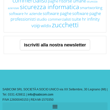
commercialisti
risorse umane
paghe
sicurezza
sicurezza informatica
smartworking
aziendale
software paghe
software paghe
software hr aziende
professionisti
suite hr infinity
studio commercialisti
zucchetti
voip
wildix
Iscriviti alla nostra newsletter
SABICOM SRL SOCIETÀ A SOCIO UNICO via XX Settembre, 30 Legnano (MI) |
Tel. 0331.428811 |
info@sabicom.com
P.IVA 12600040153 | REA MI-1570350