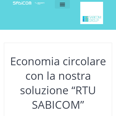
blog e news
my sabicom
Economia circolare
con la nostra
soluzione “RTU
SABICOM”