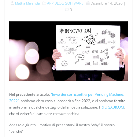
Mattia Mirenda
APP
BLOG
SOFTWARE
Dicembre 14, 2020
|
0
Nel precedente articolo,
“Invio dei corrispettivi per Vending Machine:
2022”
abbiamo visto cosa succederà a fine 2022, e vi abbiamo fornito
in anteprima qualche dettaglio della nostra soluzione, l’
RTU SABICOM
,
che vi eviterà di cambiare cassa/macchina.
Adesso è giunto il motivo di presentarvi il nostro “why” il nostro
“perché”.