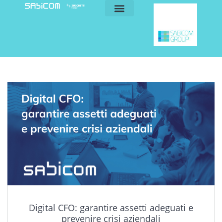
blog e news
my sabicom
Digital CFO: garantire assetti adeguati e
prevenire crisi aziendali