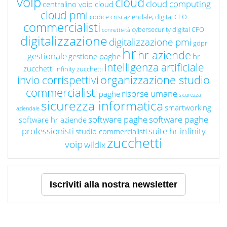
voip
cloud
cloud computing
centralino voip cloud
cloud pmi
codice crisi aziendale; digital CFO
commercialisti
cybersecurity
digital CFO
connettività
digitalizzazione
digitalizzazione pmi
gdpr
hr
hr aziende
gestionale
gestione paghe
hr
intelligenza artificiale
zucchetti
infinity zucchetti
organizzazione studio
invio corrispettivi
commercialisti
risorse umane
paghe
sicurezza
sicurezza informatica
smartworking
aziendale
software paghe
software paghe
software hr aziende
professionisti
suite hr infinity
studio commercialisti
zucchetti
voip
wildix
Iscriviti alla nostra newsletter