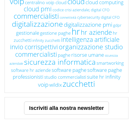
voip
cloud
cloud computing
centralino voip cloud
cloud pmi
codice crisi aziendale; digital CFO
commercialisti
cybersecurity
digital CFO
connettività
digitalizzazione
digitalizzazione pmi
gdpr
hr
hr aziende
gestionale
gestione paghe
hr
intelligenza artificiale
zucchetti
infinity zucchetti
organizzazione studio
invio corrispettivi
commercialisti
risorse umane
paghe
sicurezza
sicurezza informatica
smartworking
aziendale
software paghe
software paghe
software hr aziende
professionisti
suite hr infinity
studio commercialisti
zucchetti
voip
wildix
Iscriviti alla nostra newsletter