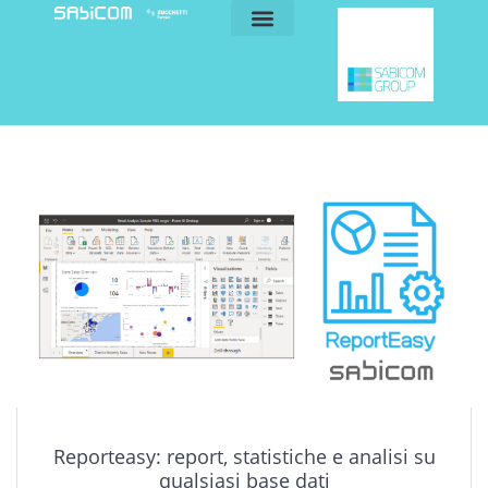
blog e news
my sabicom
Reporteasy: report, statistiche e analisi su
qualsiasi base dati