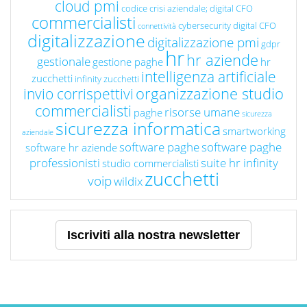
cloud pmi
codice crisi aziendale; digital CFO
commercialisti
cybersecurity
digital CFO
connettività
digitalizzazione
digitalizzazione pmi
gdpr
hr
hr aziende
gestionale
gestione paghe
hr
intelligenza artificiale
zucchetti
infinity zucchetti
organizzazione studio
invio corrispettivi
commercialisti
risorse umane
paghe
sicurezza
sicurezza informatica
smartworking
aziendale
software paghe
software paghe
software hr aziende
professionisti
suite hr infinity
studio commercialisti
zucchetti
voip
wildix
Iscriviti alla nostra newsletter