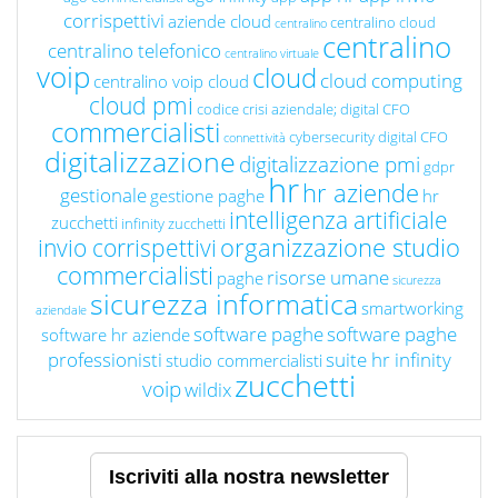
corrispettivi
aziende cloud
centralino cloud
centralino
centralino
centralino telefonico
centralino virtuale
voip
cloud
cloud computing
centralino voip cloud
cloud pmi
codice crisi aziendale; digital CFO
commercialisti
cybersecurity
digital CFO
connettività
digitalizzazione
digitalizzazione pmi
gdpr
hr
hr aziende
gestionale
gestione paghe
hr
intelligenza artificiale
zucchetti
infinity zucchetti
organizzazione studio
invio corrispettivi
commercialisti
risorse umane
paghe
sicurezza
sicurezza informatica
smartworking
aziendale
software paghe
software paghe
software hr aziende
professionisti
suite hr infinity
studio commercialisti
zucchetti
voip
wildix
Iscriviti alla nostra newsletter