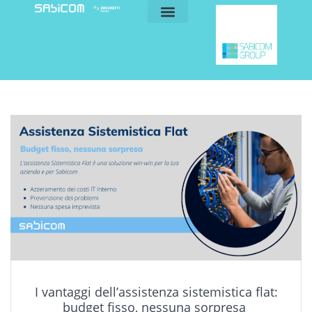
blog e news
my sabicom
I vantaggi dell’assistenza sistemistica flat:
budget fisso, nessuna sorpresa