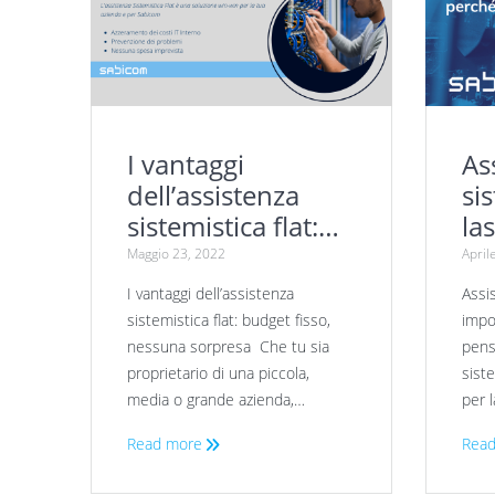
I vantaggi
As
dell’assistenza
si
sistemistica flat:
la
budget fisso,
ca
Maggio 23, 2022
April
nessuna sorpresa
I vantaggi dell’assistenza
Assi
sistemistica flat: budget fisso,
impo
nessuna sorpresa Che tu sia
pens
proprietario di una piccola,
sist
media o grande azienda,…
per 
Read more
Read