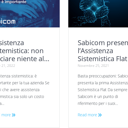
sistenza
Sabicom presen
stemistica: non
l’Assistenza
sciare niente al
Sistemistica Flat
so
e 21, 2022
Novembre 25, 2021
stenza sistemistica: è
Basta preoccupazioni: Sabi
rtante per la tua azienda Se
presenta la prima Assistenz
i che avere assistenza
Sistemistica Flat Da sempre
emistica sia solo un costo
Sabicom è un punto di
la…
riferimento per i suoi…
 more
Read more