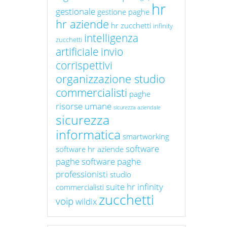
hr
gestionale
gestione paghe
hr aziende
hr zucchetti
infinity
intelligenza
zucchetti
artificiale
invio
corrispettivi
organizzazione studio
commercialisti
paghe
risorse umane
sicurezza aziendale
sicurezza
informatica
smartworking
software
software hr aziende
paghe
software paghe
professionisti
studio
suite hr infinity
commercialisti
zucchetti
voip
wildix