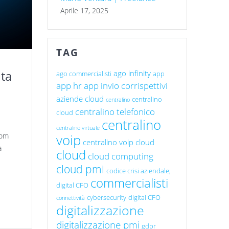
Aprile 17, 2025
TAG
ta
ago infinity
ago commercialisti
app
app hr
app invio corrispettivi
aziende cloud
centralino
centralino
centralino telefonico
cloud
centralino
centralino virtuale
com
voip
centralino voip cloud
a
cloud
cloud computing
cloud pmi
codice crisi aziendale;
commercialisti
digital CFO
cybersecurity
digital CFO
connettività
digitalizzazione
digitalizzazione pmi
gdpr