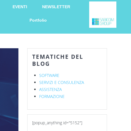
EVENTI
NEWSLETTER
Portfolio
TEMATICHE DEL
BLOG
SOFTWARE
SERVIZI E CONSULENZA
ASSISTENZA
FORMAZIONE
[popup_anything id="5152"]