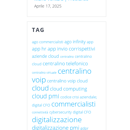
Aprile 17, 2025
TAG
ago infinity
ago commercialisti
app
app hr
app invio corrispettivi
aziende cloud
centralino
centralino
centralino telefonico
cloud
centralino
centralino virtuale
voip
centralino voip cloud
cloud
cloud computing
cloud pmi
codice crisi aziendale;
commercialisti
digital CFO
cybersecurity
digital CFO
connettività
digitalizzazione
digitalizzazione pmi
gdpr