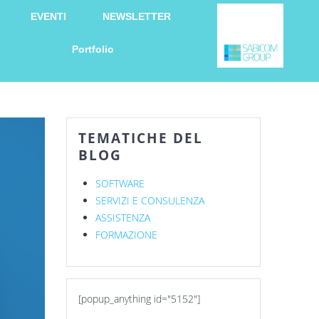
EVENTI
NEWSLETTER
Portfolio
TEMATICHE DEL
BLOG
SOFTWARE
SERVIZI E CONSULENZA
ASSISTENZA
FORMAZIONE
[popup_anything id="5152"]