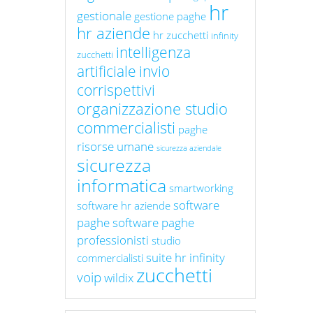
hr
gestionale
gestione paghe
hr aziende
hr zucchetti
infinity
intelligenza
zucchetti
artificiale
invio
corrispettivi
organizzazione studio
commercialisti
paghe
risorse umane
sicurezza aziendale
sicurezza
informatica
smartworking
software
software hr aziende
paghe
software paghe
professionisti
studio
suite hr infinity
commercialisti
zucchetti
voip
wildix