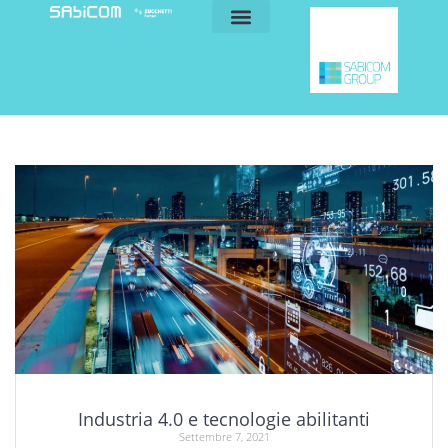
blog e news
my sabicom
Industria 4.0 e tecnologie abilitanti
Settembre 7, 2021