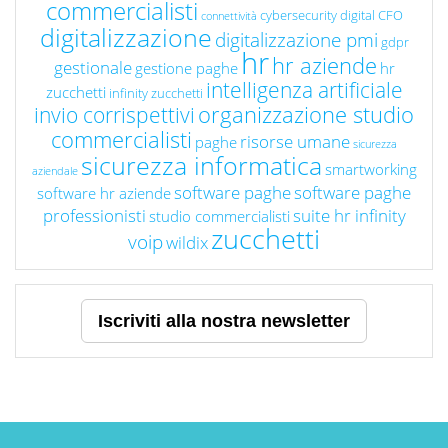
commercialisti
cybersecurity
digital CFO
connettività
digitalizzazione
digitalizzazione pmi
gdpr
hr
hr aziende
gestionale
gestione paghe
hr
intelligenza artificiale
zucchetti
infinity zucchetti
organizzazione studio
invio corrispettivi
commercialisti
risorse umane
paghe
sicurezza
sicurezza informatica
smartworking
aziendale
software paghe
software paghe
software hr aziende
professionisti
suite hr infinity
studio commercialisti
zucchetti
voip
wildix
Iscriviti alla nostra newsletter