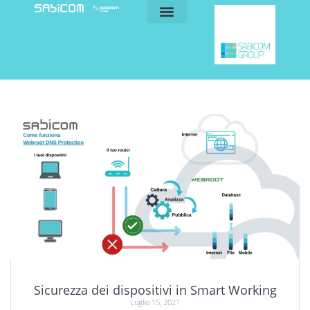
blog e news
my sabicom
Sicurezza dei dispositivi in Smart Working
Luglio 15, 2021