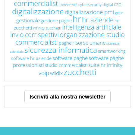
commercialisti
cybersecurity
digital CFO
connettività
digitalizzazione
digitalizzazione pmi
gdpr
hr
hr aziende
gestionale
gestione paghe
hr
intelligenza artificiale
zucchetti
infinity zucchetti
organizzazione studio
invio corrispettivi
commercialisti
risorse umane
paghe
sicurezza
sicurezza informatica
smartworking
aziendale
software paghe
software paghe
software hr aziende
professionisti
suite hr infinity
studio commercialisti
zucchetti
voip
wildix
Iscriviti alla nostra newsletter