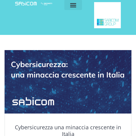
blog e news
my sabicom
Cybersicurezza una minaccia crescente in
Italia