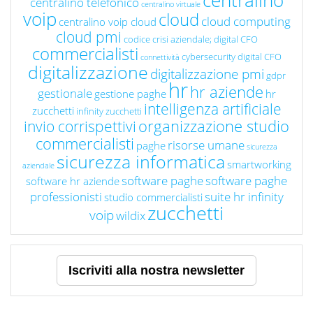
centralino
centralino telefonico
centralino virtuale
voip
cloud
cloud computing
centralino voip cloud
cloud pmi
codice crisi aziendale; digital CFO
commercialisti
cybersecurity
digital CFO
connettività
digitalizzazione
digitalizzazione pmi
gdpr
hr
hr aziende
gestionale
gestione paghe
hr
intelligenza artificiale
zucchetti
infinity zucchetti
organizzazione studio
invio corrispettivi
commercialisti
risorse umane
paghe
sicurezza
sicurezza informatica
smartworking
aziendale
software paghe
software paghe
software hr aziende
professionisti
suite hr infinity
studio commercialisti
zucchetti
voip
wildix
Iscriviti alla nostra newsletter