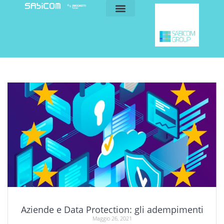
blog e news
my sabicom
Aziende e Data Protection: gli adempimenti
Maggio 26, 2021