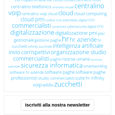
centralino cloud
centralino
centralino
centralino telefonico
centralino virtuale
voip
cloud
cloud computing
centralino voip cloud
cloud pmi
codice crisi aziendale; digital CFO
commercialisti
cybersecurity
digital CFO
connettività
digitalizzazione
digitalizzazione pmi
gdpr
hr
hr aziende
gestionale
gestione paghe
hr
intelligenza artificiale
zucchetti
infinity zucchetti
organizzazione studio
invio corrispettivi
commercialisti
risorse umane
paghe
sicurezza
sicurezza informatica
smartworking
aziendale
software paghe
software paghe
software hr aziende
professionisti
suite hr infinity
studio commercialisti
zucchetti
voip
wildix
Iscriviti alla nostra newsletter