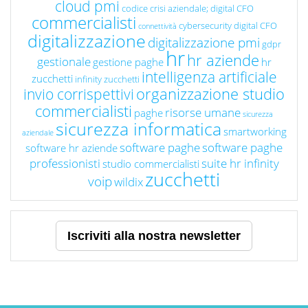
cloud pmi
codice crisi aziendale; digital CFO
commercialisti
cybersecurity
digital CFO
connettività
digitalizzazione
digitalizzazione pmi
gdpr
hr
hr aziende
gestionale
gestione paghe
hr
intelligenza artificiale
zucchetti
infinity zucchetti
organizzazione studio
invio corrispettivi
commercialisti
risorse umane
paghe
sicurezza
sicurezza informatica
smartworking
aziendale
software paghe
software paghe
software hr aziende
professionisti
suite hr infinity
studio commercialisti
zucchetti
voip
wildix
Iscriviti alla nostra newsletter