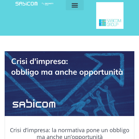
blog e news
my sabicom
Crisi d’impresa: la normativa pone un obbligo
ma anche un’opportunità