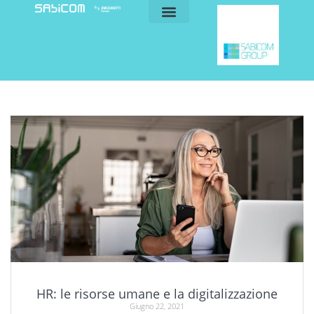
blog e news
my sabicom
HR: le risorse umane e la digitalizzazione
Giugno 22, 2021