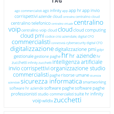
TAG
app hr
app invio
ago infinity
ago commercialisti
app
corrispettivi
aziende cloud
centralino cloud
centralino
centralino
centralino telefonico
centralino virtuale
voip
cloud
cloud computing
centralino voip cloud
cloud pmi
codice crisi aziendale; digital CFO
commercialisti
cybersecurity
digital CFO
connettività
digitalizzazione
digitalizzazione pmi
gdpr
hr
hr aziende
gestionale
gestione paghe
hr
intelligenza artificiale
zucchetti
infinity zucchetti
organizzazione studio
invio corrispettivi
commercialisti
risorse umane
paghe
sicurezza
sicurezza informatica
smartworking
aziendale
software paghe
software paghe
software hr aziende
professionisti
suite hr infinity
studio commercialisti
zucchetti
voip
wildix