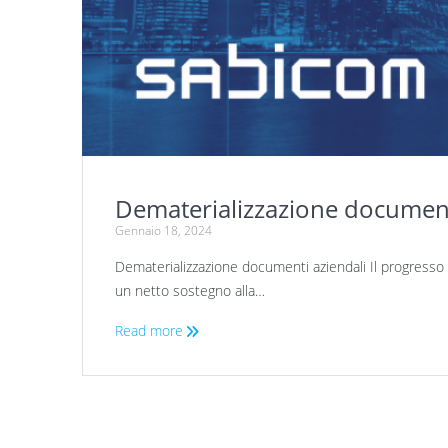
Dematerializzazione document
Gennaio 18, 2024
Dematerializzazione documenti aziendali Il progresso t
un netto sostegno alla…
Read more