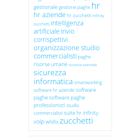
hr
gestionale
gestione paghe
hr aziende
hr zucchetti
infinity
intelligenza
zucchetti
artificiale
invio
corrispettivi
organizzazione studio
commercialisti
paghe
risorse umane
sicurezza aziendale
sicurezza
informatica
smartworking
software
software hr aziende
paghe
software paghe
professionisti
studio
suite hr infinity
commercialisti
zucchetti
voip
wildix