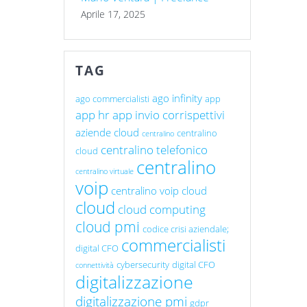
Aprile 17, 2025
TAG
ago infinity
ago commercialisti
app
app hr
app invio corrispettivi
aziende cloud
centralino
centralino
centralino telefonico
cloud
centralino
centralino virtuale
voip
centralino voip cloud
cloud
cloud computing
cloud pmi
codice crisi aziendale;
commercialisti
digital CFO
cybersecurity
digital CFO
connettività
digitalizzazione
digitalizzazione pmi
gdpr