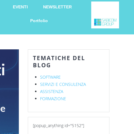
EVENTI
NEWSLETTER
Portfolio
TEMATICHE DEL
BLOG
SOFTWARE
SERVIZI E CONSULENZA
ASSISTENZA
FORMAZIONE
[popup_anything id="5152"]